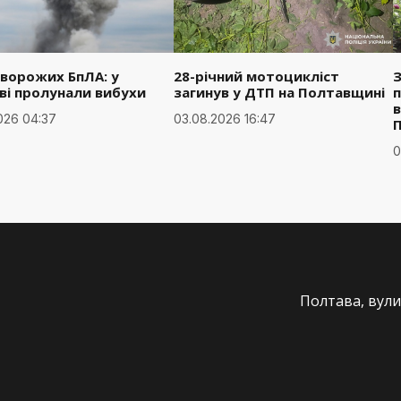
 ворожих БпЛА: у
28-річний мотоцикліст
З
ві пролунали вибухи
загинув у ДТП на Полтавщині
п
в
026 04:37
03.08.2026 16:47
0
Полтава, вули