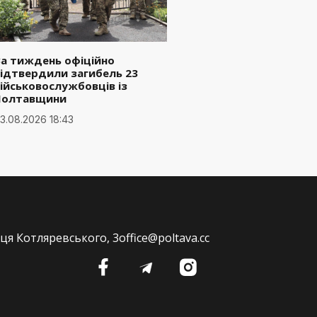
а тиждень офіційно
ідтвердили загибель 23
ійськовослужбовців із
Полтавщини
3.08.2026 18:43
ця Котляревського, 3
office@poltava.cc