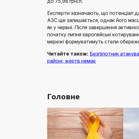
до 75,98 грн/л.
Експерти зазначають, що потенціал 
АЗС ще залишається, однак його масш
як у червні. Після завершення активної
початку липня європейські котируванн
мережі формуватимуть стели обереж
Читайте також:
Безпілотник атакув
районі, жертв немає
Головне