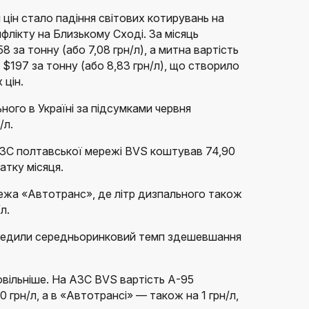
цін стало падіння світових котирувань на
флікту на Близькому Сході. За місяць
 за тонну (або 7,08 грн/л), а митна вартість
 $197 за тонну (або 8,83 грн/л), що створило
 цін.
ного в Україні за підсумками червня
/л.
 АЗС полтавської мережі BVS коштував 74,90
чатку місяця.
ежа «Автотранс», де літр дизпального також
л.
ередили середньоринковий темп здешевшання
вільніше. На АЗС BVS вартість А-95
 грн/л, а в «Автотрансі» — також на 1 грн/л,