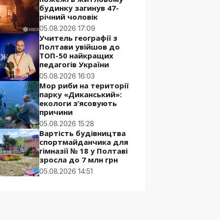
будинку загинув 47-
річний чоловік
05.08.2026 17:09
Учитель географії з
Полтави увійшов до
ТОП-50 найкращих
педагогів України
05.08.2026 16:03
Мор риби на території
парку «Диканський»:
екологи з’ясовують
причини
05.08.2026 15:28
Вартість будівництва
спортмайданчика для
гімназії № 18 у Полтаві
зросла до 7 млн грн
05.08.2026 14:51