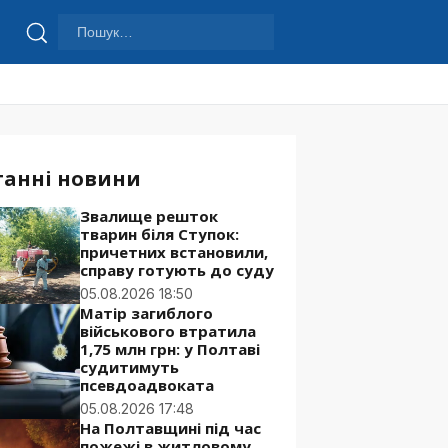
Пошук:
Шукати
танні новини
Звалище решток
тварин біля Ступок:
причетних встановили,
справу готують до суду
05.08.2026 18:50
Матір загиблого
військового втратила
1,75 млн грн: у Полтаві
судитимуть
псевдоадвоката
05.08.2026 17:48
На Полтавщині під час
пожежі в житловому