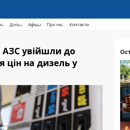
ик
Досьє
Афiша
Про нас
Контакти
 АЗС увійшли до
Ос
я цін на дизель у