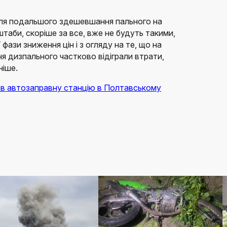
для подальшого здешевшання пального на
таби, скоріше за все, вже не будуть такими,
 фази зниження цін і з огляду на те, що на
я дизпального частково відіграли втрати,
ніше.
ав автозаправну станцію в Полтавському