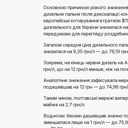
Основною причиною різкого зниження 
дизельне пальне після деескалації кон
європейські котирування втратили $158
дизпального для України знизилася на
передумови для перегляду роздрібних
Загалом середня ціна дизельного паль
знизилася на 9,35 грн/л — до 76,19 грн
Зокрема, на кінець червня дизель на
грн/л, що на 12 грн/л менше, ніж на по
Аналогічне зниження зафіксувала мер
подешевшав на 12 грн — до 74,98 грн/
Таким чином, полтавські мережі вип
майже на 2,7 грн/л.
Водночас бензин дешевшав значно по
зменшилася лише на 1 грн/л — до 75,90