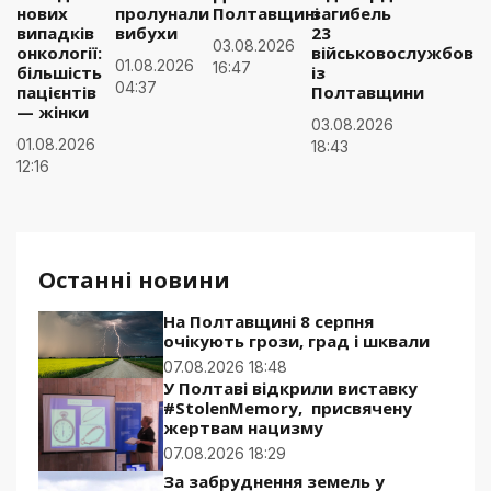
нових
пролунали
Полтавщині
загибель
випадків
вибухи
23
03.08.2026
онкології:
військовослужбовці
01.08.2026
16:47
більшість
із
04:37
пацієнтів
Полтавщини
— жінки
03.08.2026
01.08.2026
18:43
12:16
Останні новини
На Полтавщині 8 серпня
очікують грози, град і шквали
07.08.2026 18:48
У Полтаві відкрили виставку
#StolenMemory, присвячену
жертвам нацизму
07.08.2026 18:29
За забруднення земель у