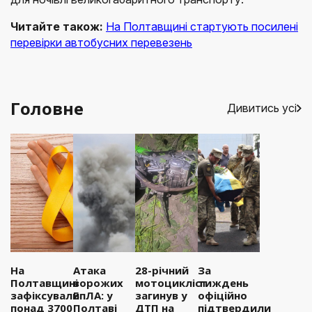
Читайте також:
На Полтавщині стартують посилені
перевірки автобусних перевезень
Головне
Дивитись усі
На
Атака
28-річний
За
Полтавщині
ворожих
мотоцикліст
тиждень
зафіксували
БпЛА: у
загинув у
офіційно
понад 3700
Полтаві
ДТП на
підтвердили