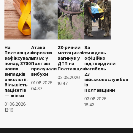
На
Атака
28-річний
За
Полтавщині
ворожих
мотоцикліст
тиждень
зафіксували
БпЛА: у
загинув у
офіційно
понад 3700
Полтаві
ДТП на
підтвердили
нових
пролунали
Полтавщині
загибель
випадків
вибухи
23
03.08.2026
онкології:
військовослужбовці
01.08.2026
16:47
більшість
із
04:37
пацієнтів
Полтавщини
— жінки
03.08.2026
01.08.2026
18:43
12:16