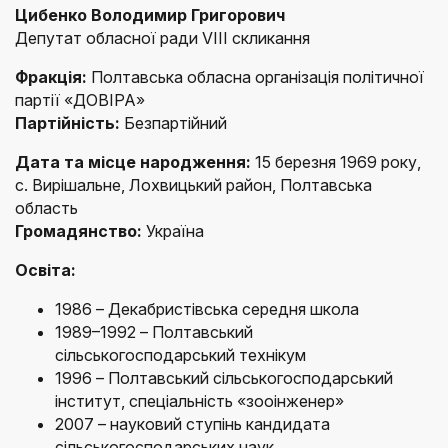
Цибенко Володимир Григорович
Депутат обласної ради VIII скликання
Фракція:
Полтавська обласна організація політичної
партії «ДОВІРА»
Партійність:
Безпартійний
Дата та місце народження:
15 березня 1969 року,
с. Вирішальне, Лохвицький район, Полтавська
область
Громадянство:
Україна
Освіта:
1986 – Декабристівська середня школа
1989–1992 – Полтавський
сільськогосподарський технікум
1996 – Полтавський сільськогосподарський
інститут, спеціальність «зооінженер»
2007 – науковий ступінь кандидата
сільськогосподарських наук