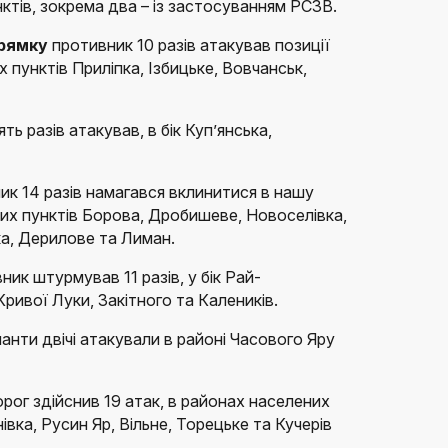
нктів, зокрема два – із застосуванням РСЗВ.
прямку
противник 10 разів атакував позиції
 пунктів Приліпка, Ізбицьке, Вовчанськ,
ять разів атакував, в бік Куп’янська,
ик 14 разів намагався вклинитися в нашу
их пунктів Борова, Дробишеве, Новоселівка,
ка, Дерилове та Лиман.
ик штурмував 11 разів, у бік Рай-
Кривої Луки, Закітного та Калеників.
анти двічі атакували в районі Часового Яру
орог здійснив 19 атак, в районах населених
нівка, Русин Яр, Вільне, Торецьке та Кучерів