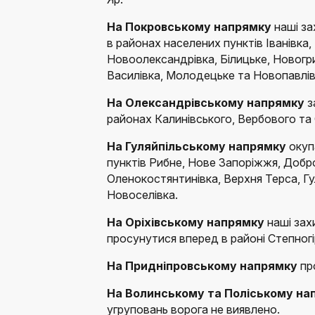
На Покровському напрямку
наші з
в районах населених пунктів Іванівка
Новоолександрівка, Білицьке, Новогриш
Василівка, Молодецьке та Новопавлів
На Олександрівському напрямку
з
районах Калинівського, Вербового та
На Гуляйпільському напрямку
окуп
пунктів Рибне, Нове Запоріжжя, Добро
Оленокостянтинівка, Верхня Терса, Гу
Новоселівка.
На Оріхівському напрямку
наші зах
просунутися вперед в районі Степногі
На Придніпровському напрямку
пр
На Волинському та Поліському на
угруповань ворога не виявлено.