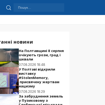
Пошук:
Шукати
танні новини
На Полтавщині 8 серпня
очікують грози, град і
шквали
07.08.2026 18:48
У Полтаві відкрили
виставку
#StolenMemory,
присвячену жертвам
нацизму
07.08.2026 18:29
За забруднення земель
у Пузиковому з
Глобинської міськради