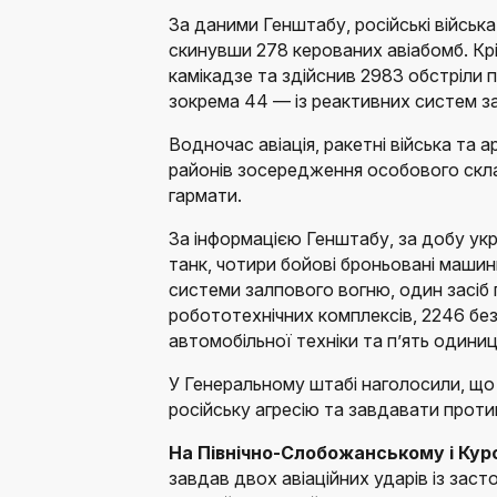
За даними Генштабу, російські війська
скинувши 278 керованих авіабомб. Кр
камікадзе та здійснив 2983 обстріли п
зокрема 44 — із реактивних систем з
Водночас авіація, ракетні війська та 
районів зосередження особового скла
гармати.
За інформацією Генштабу, за добу укр
танк, чотири бойові броньовані машини
системи залпового вогню, один засіб 
робототехнічних комплексів, 2246 без
автомобільної техніки та п’ять одиниц
У Генеральному штабі наголосили, щ
російську агресію та завдавати проти
На Північно-Слобожанському і Ку
завдав двох авіаційних ударів із заст