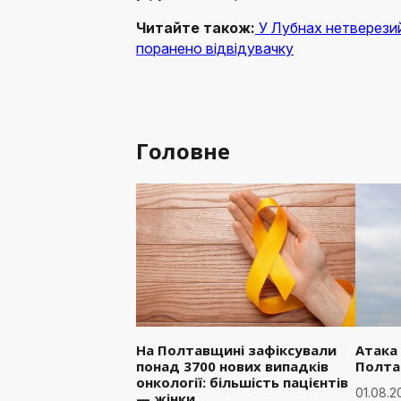
Читайте також:
У Лубнах нетверезий
поранено відвідувачку
Головне
На Полтавщині зафіксували
Атака
понад 3700 нових випадків
Полта
онкології: більшість пацієнтів
01.08.2
— жінки