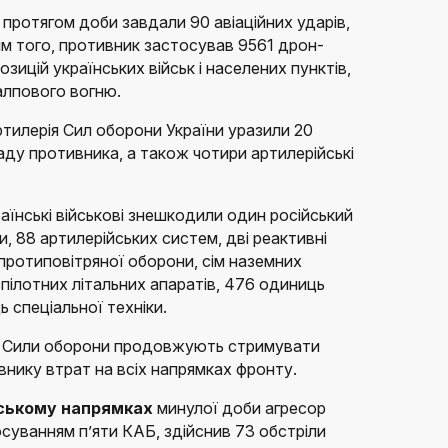
 протягом доби завдали 90 авіаційних ударів,
ім того, противник застосував 9561 дрон-
озицій українських військ і населених пунктів,
алпового вогню.
артилерія Сил оборони України уразили 20
ду противника, а також чотири артилерійські
аїнські військові знешкодили один російський
, 88 артилерійських систем, дві реактивні
протиповітряної оборони, сім наземних
пілотних літальних апаратів, 476 одиниць
ь спеціальної техніки.
о Сили оборони продовжують стримувати
внику втрат на всіх напрямках фронту.
рському напрямках
минулої доби агресор
осуванням п’яти КАБ, здійснив 73 обстріли