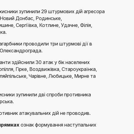
ахисники зупинили 29 штурмових дій агресора
, Новий Донбас, Родинське,
ине, Сергіївка, Котлине, Удачне, Філія,
ка.
агарбники проводили три штурмові дії в
 Олександрограда.
анти здійснили 30 атак у бік населених
пілля, Гірке, Воздвижівка, Староукраїнка,
ляйпільське, Чарівне, Любицьке, Мирне та
исники зупинили дві спроби противника
рська.
отивник атакувальних дій не проводив.
прямках
ознак формування наступальних