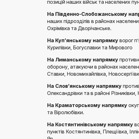
позицій наших військ та населених пу
На Південно-Слобожанському на
наших підрозділів в районах населених
Охрімівка та Дворічанське.
На Куп’янському напрямку
ворог п’
Курилівки, Богуславки та Мирового
На Лиманському напрямку
противн
оборону, атакуючи в районах населен
Ставки, Новомихайлівка, Новосергіїв
На Слов’янському напрямку
противн
Олександрівки та в районі Різниківки, 
На Краматорському напрямку
окуп
та Віролюбівки.
На Костянтинівському напрямку
в
пунктів Костянтинівка, Плещіївка, Іллі
Яр.