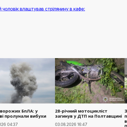
 чоловік влаштував стрілянину в кафе:
 ворожих БпЛА: у
28-річний мотоцикліст
З
ві пролунали вибухи
загинув у ДТП на Полтавщині
п
в
026 04:37
03.08.2026 16:47