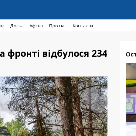
ик
Досьє
Афiша
Про нас
Контакти
а фронті відбулося 234
Ос