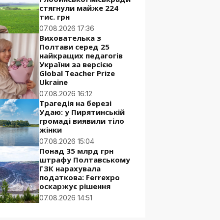
стягнули майже 224
тис. грн
07.08.2026 17:36
Вихователька з
Полтави серед 25
найкращих педагогів
України за версією
Global Teacher Prize
Ukraine
07.08.2026 16:12
Трагедія на березі
Удаю: у Пирятинській
громаді виявили тіло
жінки
07.08.2026 15:04
Понад 35 млрд грн
штрафу Полтавському
ГЗК нарахувала
податкова: Ferrexpo
оскаржує рішення
07.08.2026 14:51