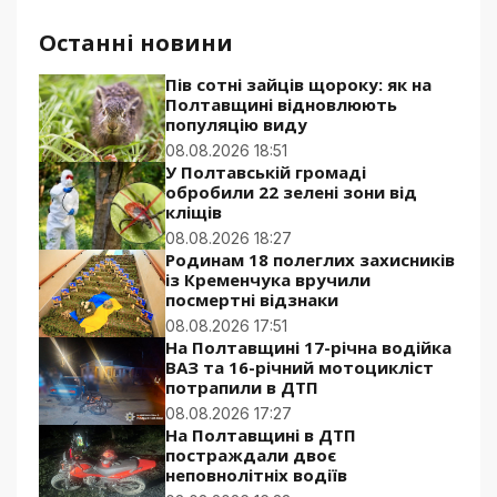
Останні новини
Пів сотні зайців щороку: як на
Полтавщині відновлюють
популяцію виду
08.08.2026 18:51
У Полтавській громаді
обробили 22 зелені зони від
кліщів
08.08.2026 18:27
Родинам 18 полеглих захисників
із Кременчука вручили
посмертні відзнаки
08.08.2026 17:51
На Полтавщині 17-річна водійка
ВАЗ та 16-річний мотоцикліст
потрапили в ДТП
08.08.2026 17:27
На Полтавщині в ДТП
постраждали двоє
неповнолітніх водіїв