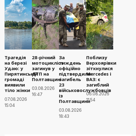
Трагедія
28-річний
За
Поблизу
на березі
мотоцикліст
тиждень
Верхоярівки
Удаю: у
загинув у
офіційно
зіткнулися
Пирятинській
ДТП на
підтвердили
Mercedes і
громаді
Полтавщині
загибель
ВАЗ: є
виявили
23
загиблий
03.08.2026
тіло жінки
військовослужбовців
06.08.2026
16:47
із
07.08.2026
11:54
Полтавщини
15:04
03.08.2026
18:43