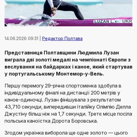
14.06.2026 09:31 |
Редактор Полтава
Представниця Полтавщини Людмила Лузан
виграла дві золоті медалі на чемпіонаті Європи з
веслування на байдарках і каное, який стартував
у португальському Монтемор-у-Вель.
Першу перемогу 29-річна спортсменка здобула в
індивідуальному фіналі на дистанції 200 метрів у
каное-одиночці. Лузан фінішувала з результатом
43,710 секунди, випередивши італійку Олімпію Делла
Джустіну більш ніж на 1,7 секунди. Третє місце посіла
польська каноїстка Дорота Боровська.
Згодом українка виборола ще одне золото — цього