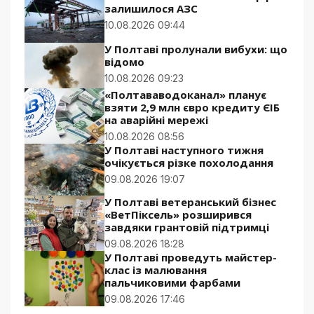
залишилося АЗС
10.08.2026 09:44
У Полтаві пролунали вибухи: що
відомо
10.08.2026 09:23
«Полтававодоканал» планує
взяти 2,9 млн євро кредиту ЄІБ
на аварійні мережі
10.08.2026 08:56
У Полтаві наступного тижня
очікується різке похолодання
09.08.2026 19:07
У Полтаві ветеранський бізнес
«ВетПіксель» розширився
завдяки грантовій підтримці
09.08.2026 18:28
У Полтаві проведуть майстер-
клас із малювання
пальчиковими фарбами
09.08.2026 17:46