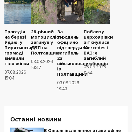
Трагедія
28-річний
За
Поблизу
на березі
мотоцикліст
тиждень
Верхоярівки
Удаю: у
загинув у
офіційно
зіткнулися
Пирятинській
ДТП на
підтвердили
Mercedes і
громаді
Полтавщині
загибель
ВАЗ: є
виявили
23
загиблий
03.08.2026
тіло жінки
військовослужбовців
06.08.2026
16:47
із
07.08.2026
11:54
Полтавщини
15:04
03.08.2026
18:43
Останні новини
В Опішні після нічної атаки рф не