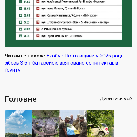
Читайте також:
Екобус Полтавщини у 2025 році
зібрав 3,5 т батарейок: врятовано сотні гектарів
ґрунту
Головне
Дивитись усі