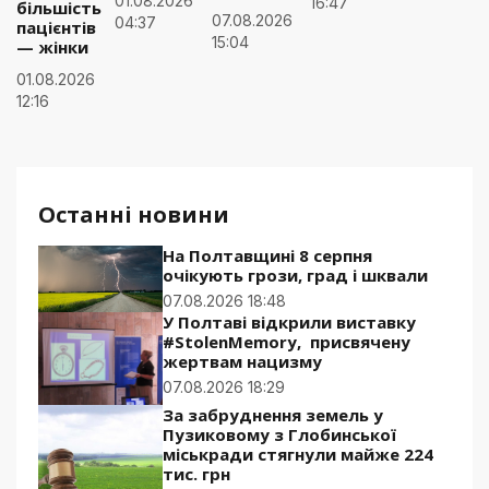
01.08.2026
16:47
більшість
07.08.2026
04:37
пацієнтів
15:04
— жінки
01.08.2026
12:16
Останні новини
На Полтавщині 8 серпня
очікують грози, град і шквали
07.08.2026 18:48
У Полтаві відкрили виставку
#StolenMemory, присвячену
жертвам нацизму
07.08.2026 18:29
За забруднення земель у
Пузиковому з Глобинської
міськради стягнули майже 224
тис. грн