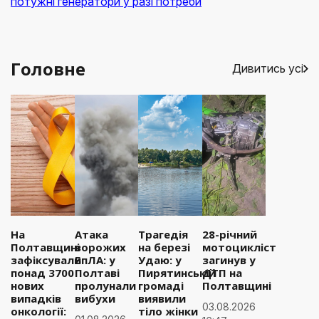
потужні генератори у разі потреби
Головне
Дивитись усі
На
Атака
Трагедія
28-річний
Полтавщині
ворожих
на березі
мотоцикліст
зафіксували
БпЛА: у
Удаю: у
загинув у
понад 3700
Полтаві
Пирятинській
ДТП на
нових
пролунали
громаді
Полтавщині
випадків
вибухи
виявили
03.08.2026
онкології:
тіло жінки