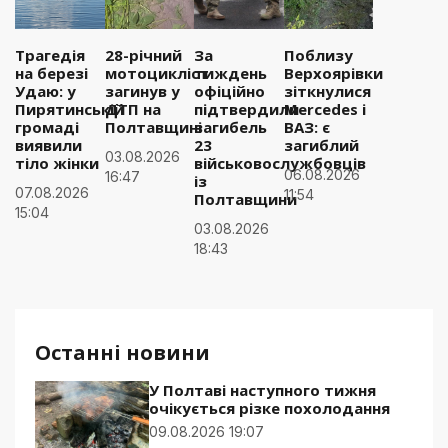
Трагедія
28-річний
За
Поблизу
на березі
мотоцикліст
тиждень
Верхоярівки
Удаю: у
загинув у
офіційно
зіткнулися
Пирятинській
ДТП на
підтвердили
Mercedes і
громаді
Полтавщині
загибель
ВАЗ: є
виявили
23
загиблий
03.08.2026
тіло жінки
військовослужбовців
06.08.2026
16:47
із
07.08.2026
11:54
Полтавщини
15:04
03.08.2026
18:43
Останні новини
У Полтаві наступного тижня
очікується різке похолодання
09.08.2026 19:07