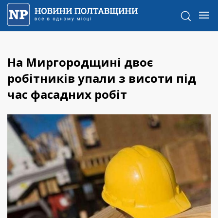
На Миргородщині двоє
робітників упали з висоти під
час фасадних робіт