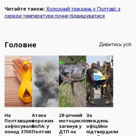
Читайте також:
Холодний тиждень у Полтаві: з
середи температура почне підвищуватися
Головне
Дивитись усі
На
Атака
28-річний
За
Полтавщині
ворожих
мотоцикліст
тиждень
зафіксували
БпЛА: у
загинув у
офіційно
понад 3700
Полтаві
ДТП на
підтвердили