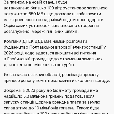
За планом, на новій станції буде
встановлено близько 100 вітроустановок загальною
потужністю 650 МВт, що дозволить забезпечити
електроенергією понад мільйон домогосподарств.
Окрім самих установок, заплановано створення
розгалуженої мережі під’їзних шляхів.
Компанія ДТЕК ВДЕ має наміри розпочати
будівництво Полтавської вітрової електростанції у
2026 році, якщо вдасться вирішити всі питання
в Глобинській громаді щодо отримання земельних
ділянок для розміщення вітротурбін.
Як зазначає очільник області, реалізація проєкту
принесе регіону помітні економічні й екологічні вигоди.
Зокрема, з 2023 року до бюджету громади вже
надійшло 5,3 мільйона гривень податків. Після
запуску станції щорічна орендна плата за землю
складатиме до 10 мільйонів гривень. Також буде
створено близько 100 нових робочих місць, а викиди