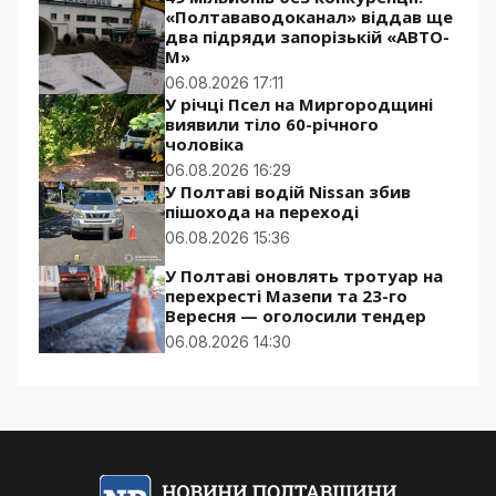
«Полтававодоканал» віддав ще
два підряди запорізькій «АВТО-
М»
06.08.2026 17:11
У річці Псел на Миргородщині
виявили тіло 60-річного
чоловіка
06.08.2026 16:29
У Полтаві водій Nissan збив
пішохода на переході
06.08.2026 15:36
У Полтаві оновлять тротуар на
перехресті Мазепи та 23-го
Вересня — оголосили тендер
06.08.2026 14:30