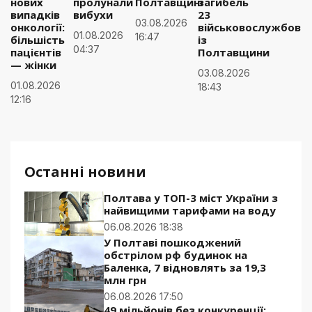
нових
пролунали
Полтавщині
загибель
випадків
вибухи
23
03.08.2026
онкології:
військовослужбовці
01.08.2026
16:47
більшість
із
04:37
пацієнтів
Полтавщини
— жінки
03.08.2026
01.08.2026
18:43
12:16
Останні новини
Полтава у ТОП-3 міст України з
найвищими тарифами на воду
06.08.2026 18:38
У Полтаві пошкоджений
обстрілом рф будинок на
Баленка, 7 відновлять за 19,3
млн грн
06.08.2026 17:50
49 мільйонів без конкуренції: