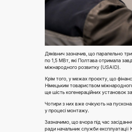
Дяківнич зазначив, що паралельно т
по 1,5 МВт, які Полтава отримала зав
міжнародного розвитку (USAID).
Крім того, у межах проєкту, що фінан
Німецьким товариством міжнародного
ще шість когенераційних установок з
Чотири з них вже очікують на пускон
у процесі монтажу.
Зазначимо, що вчора під час засіданн
ради начальник служби експлуатації