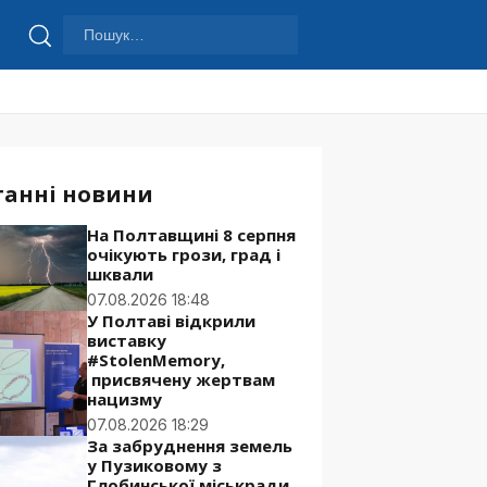
Пошук:
Шукати
танні новини
На Полтавщині 8 серпня
очікують грози, град і
шквали
07.08.2026 18:48
У Полтаві відкрили
виставку
#StolenMemory,
присвячену жертвам
нацизму
07.08.2026 18:29
За забруднення земель
у Пузиковому з
Глобинської міськради