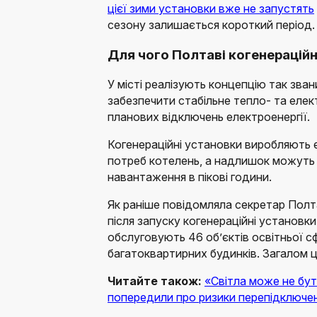
цієї зими установки вже не запустять
сезону залишається короткий період.
Для чого Полтаві когенераційн
У місті реалізують концепцію так зван
забезпечити стабільне тепло- та еле
планових відключень електроенергії.
Когенераційні установки виробляють
потреб котелень, а надлишок можуть
навантаження в пікові години.
Як раніше повідомляла секретар Полт
після запуску когенераційні установки
обслуговують 46 об’єктів освітньої с
багатоквартирних будинків. Загалом 
Читайте також:
«Світла може не бут
попередили про ризики перепідключе