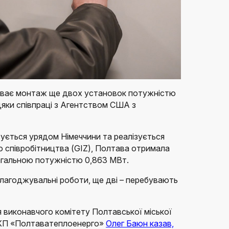
риває монтаж ще двох установок потужністю
дяки співпраці з Агентством США з
сується урядом Німеччини та реалізується
 співробітництва (GIZ), Полтава отримала
агальною потужністю 0,863 МВт.
алагоджувальні роботи, ще дві – перебувають
я виконавчого комітету Полтавської міської
 КП «Полтаватеплоенерго»
Олег Баюн казав,