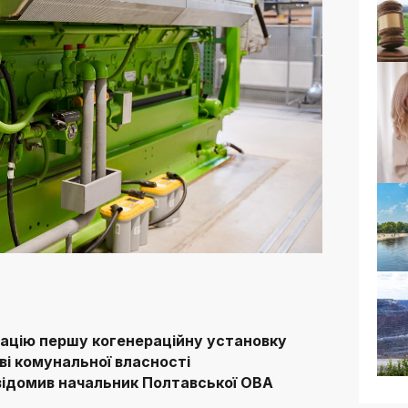
тацію першу когенераційну установку
ві комунальної власності
відомив начальник Полтавської ОВА