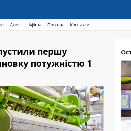
ик
Досьє
Афiша
Про нас
Контакти
пустили першу
Ос
ановку потужністю 1