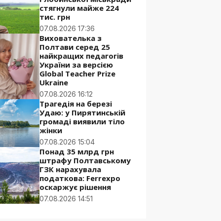
стягнули майже 224
тис. грн
07.08.2026 17:36
Вихователька з
Полтави серед 25
найкращих педагогів
України за версією
Global Teacher Prize
Ukraine
07.08.2026 16:12
Трагедія на березі
Удаю: у Пирятинській
громаді виявили тіло
жінки
07.08.2026 15:04
Понад 35 млрд грн
штрафу Полтавському
ГЗК нарахувала
податкова: Ferrexpo
оскаржує рішення
07.08.2026 14:51