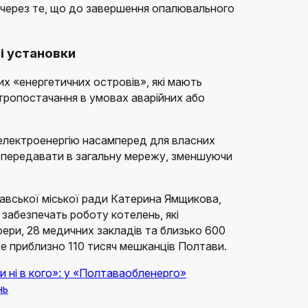
через те, що до завершення опалювального
і установки
их «енергетичних островів», які мають
ктропостачання в умовах аварійних або
 електроенергію насамперед для власних
 передавати в загальну мережу, зменшуючи
авської міської ради Катерина Ямщикова,
 забезпечать роботу котелень, які
фери, 28 медичних закладів та близько 600
це приблизно 110 тисяч мешканців Полтави.
и ні в кого»: у «Полтаваобленерго»
нь