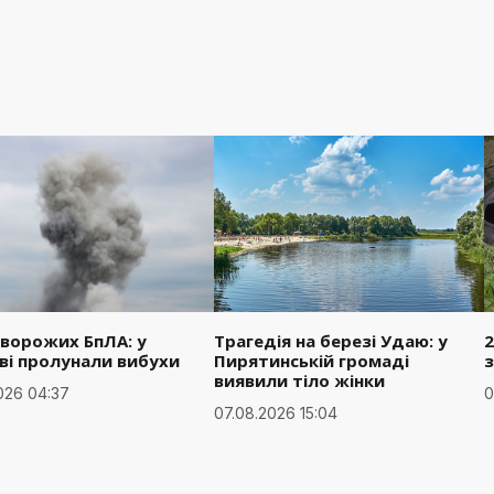
 ворожих БпЛА: у
Трагедія на березі Удаю: у
2
ві пролунали вибухи
Пирятинській громаді
з
виявили тіло жінки
026 04:37
0
07.08.2026 15:04