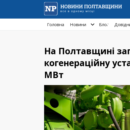
Головна
Новини
Блог
Довідн
На Полтавщині за
когенераційну уст
МВт