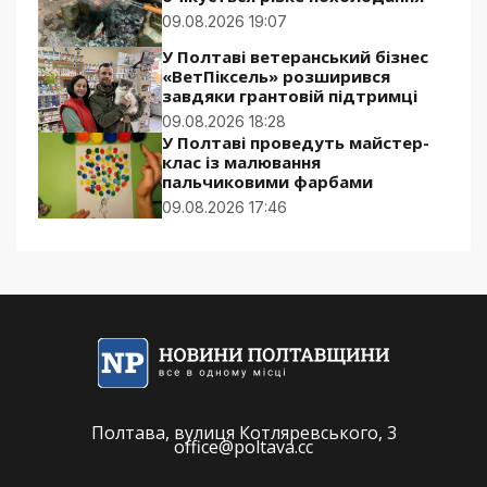
09.08.2026 19:07
У Полтаві ветеранський бізнес
«ВетПіксель» розширився
завдяки грантовій підтримці
09.08.2026 18:28
У Полтаві проведуть майстер-
клас із малювання
пальчиковими фарбами
09.08.2026 17:46
Полтава, вулиця Котляревського, 3
office@poltava.cc