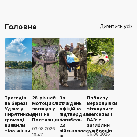
Головне
Дивитись усі
Трагедія
28-річний
За
Поблизу
на березі
мотоцикліст
тиждень
Верхоярівки
Удаю: у
загинув у
офіційно
зіткнулися
Пирятинській
ДТП на
підтвердили
Mercedes і
громаді
Полтавщині
загибель
ВАЗ: є
виявили
23
загиблий
03.08.2026
тіло жінки
військовослужбовців
06.08.2026
16:47
із