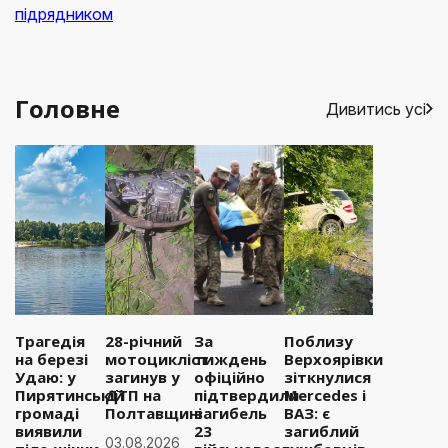
підрядником
Головне
Дивитись усі
Трагедія
28-річний
За
Поблизу
на березі
мотоцикліст
тиждень
Верхоярівки
Удаю: у
загинув у
офіційно
зіткнулися
Пирятинській
ДТП на
підтвердили
Mercedes і
громаді
Полтавщині
загибель
ВАЗ: є
виявили
23
загиблий
03.08.2026