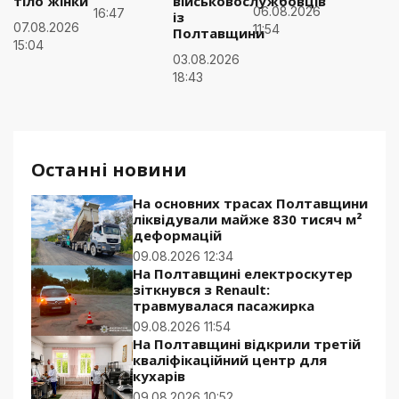
тіло жінки
військовослужбовців
06.08.2026
16:47
із
07.08.2026
11:54
Полтавщини
15:04
03.08.2026
18:43
Останні новини
На основних трасах Полтавщини
ліквідували майже 830 тисяч м²
деформацій
09.08.2026 12:34
На Полтавщині електроскутер
зіткнувся з Renault:
травмувалася пасажирка
09.08.2026 11:54
На Полтавщині відкрили третій
кваліфікаційний центр для
кухарів
09.08.2026 10:52