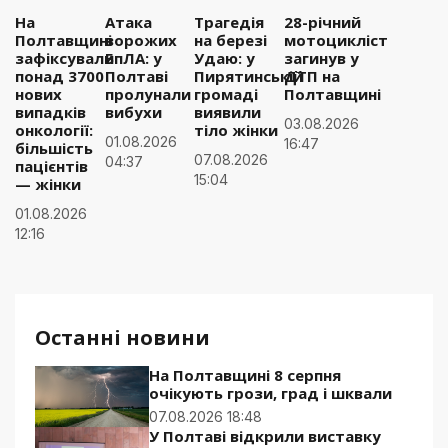
На
Атака
Трагедія
28-річний
Полтавщині
ворожих
на березі
мотоцикліст
зафіксували
БпЛА: у
Удаю: у
загинув у
понад 3700
Полтаві
Пирятинській
ДТП на
нових
пролунали
громаді
Полтавщині
випадків
вибухи
виявили
03.08.2026
онкології:
тіло жінки
01.08.2026
16:47
більшість
07.08.2026
04:37
пацієнтів
15:04
— жінки
01.08.2026
12:16
Останні новини
На Полтавщині 8 серпня
очікують грози, град і шквали
07.08.2026 18:48
У Полтаві відкрили виставку