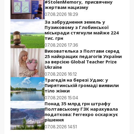
#StolenMemory, присвячену
жертвам нацизму
07.08.2026 18:29
За забруднення земель у
Пузиковому з Глобинської
міськради стягнули майже 224
тис. грн
07.08.2026 17:36
Вихователька з Полтави серед
25 найкращих педагогів України
за версією Global Teacher Prize
Ukraine
07.08.2026 16:12
Трагедія на березі Удаю: у
Пирятинській громаді виявили
тіло жінки
07.08.2026 15:04
Понад 35 млрд грн штрафу
Полтавському ГЗК нарахувала
податкова: Ferrexpo оскаржує
рішення
07.08.2026 14:51