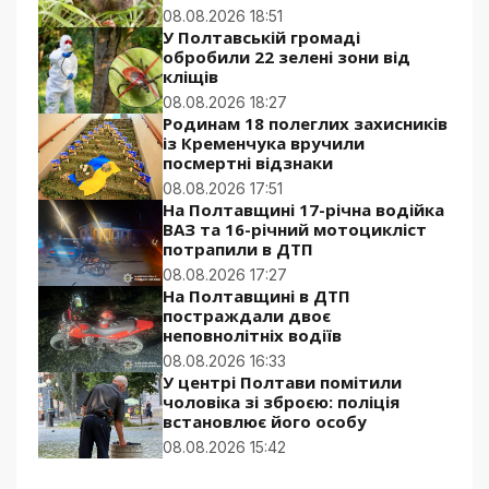
08.08.2026 18:51
У Полтавській громаді
обробили 22 зелені зони від
кліщів
08.08.2026 18:27
Родинам 18 полеглих захисників
із Кременчука вручили
посмертні відзнаки
08.08.2026 17:51
На Полтавщині 17-річна водійка
ВАЗ та 16-річний мотоцикліст
потрапили в ДТП
08.08.2026 17:27
На Полтавщині в ДТП
постраждали двоє
неповнолітніх водіїв
08.08.2026 16:33
У центрі Полтави помітили
чоловіка зі зброєю: поліція
встановлює його особу
08.08.2026 15:42