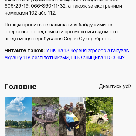
606-29-19, 066-860-11-32, а також за екстреними
номерами 102 або 112.
Поліція просить не залишатися байдужими та
оперативно повідомляти про можливі відомості
щодо місця перебування Сергія Сухореброго.
Читайте також:
У ніч на 13 червня агресор атакував
Україну 118 безпілотниками, ППО знищила 110 з них
Головне
Дивитись усі