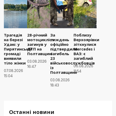
Трагедія
28-річний
За
Поблизу
на березі
мотоцикліст
тиждень
Верхоярівки
Удаю: у
загинув у
офіційно
зіткнулися
Пирятинській
ДТП на
підтвердили
Mercedes і
громаді
Полтавщині
загибель
ВАЗ: є
виявили
23
загиблий
03.08.2026
тіло жінки
військовослужбовців
06.08.2026
16:47
із
07.08.2026
11:54
Полтавщини
15:04
03.08.2026
18:43
Останні новини