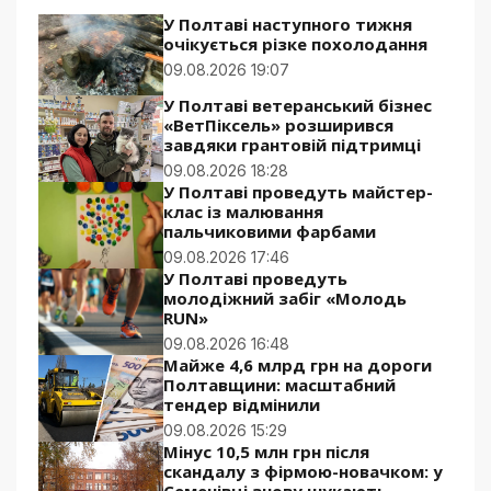
У Полтаві наступного тижня
очікується різке похолодання
09.08.2026 19:07
У Полтаві ветеранський бізнес
«ВетПіксель» розширився
завдяки грантовій підтримці
09.08.2026 18:28
У Полтаві проведуть майстер-
клас із малювання
пальчиковими фарбами
09.08.2026 17:46
У Полтаві проведуть
молодіжний забіг «Молодь
RUN»
09.08.2026 16:48
Майже 4,6 млрд грн на дороги
Полтавщини: масштабний
тендер відмінили
09.08.2026 15:29
Мінус 10,5 млн грн після
скандалу з фірмою-новачком: у