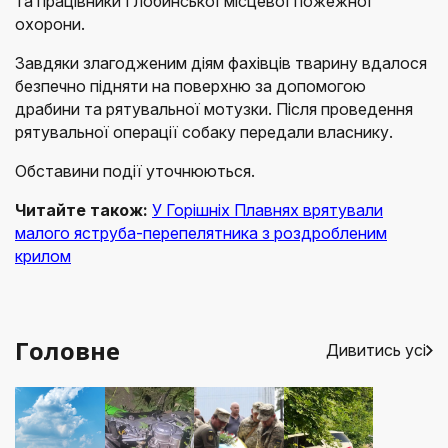
та працівники Глобинської місцевої пожежної
охорони.
Завдяки злагодженим діям фахівців тварину вдалося
безпечно підняти на поверхню за допомогою
драбини та рятувальної мотузки. Після проведення
рятувальної операції собаку передали власнику.
Обставини події уточнюються.
Читайте також:
У Горішніх Плавнях врятували
малого яструба-перепелятника з роздробленим
крилом
Головне
Дивитись усі