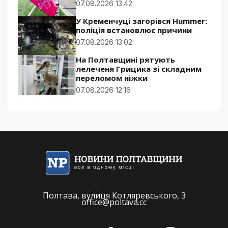
07.08.2026 13:42
У Кременчуці загорівся Hummer:
поліція встановлює причини
07.08.2026 13:02
На Полтавщині рятують
лелеченя Грицика зі складним
переломом ніжки
07.08.2026 12:16
Полтава, вулиця Котляревського, 3
office@poltava.cc