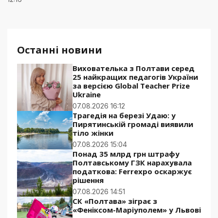
Останні новини
Вихователька з Полтави серед
25 найкращих педагогів України
за версією Global Teacher Prize
Ukraine
07.08.2026 16:12
Трагедія на березі Удаю: у
Пирятинській громаді виявили
тіло жінки
07.08.2026 15:04
Понад 35 млрд грн штрафу
Полтавському ГЗК нарахувала
податкова: Ferrexpo оскаржує
рішення
07.08.2026 14:51
СК «Полтава» зіграє з
«Феніксом-Маріуполем» у Львові