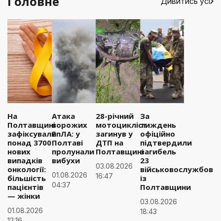
Головне
Дивитись усі
На
Атака
28-річний
За
Полтавщині
ворожих
мотоцикліст
тиждень
зафіксували
БпЛА: у
загинув у
офіційно
понад 3700
Полтаві
ДТП на
підтвердили
нових
пролунали
Полтавщині
загибель
випадків
вибухи
23
03.08.2026
онкології:
військовослужбовці
01.08.2026
16:47
більшість
із
04:37
пацієнтів
Полтавщини
— жінки
03.08.2026
01.08.2026
18:43
12:16