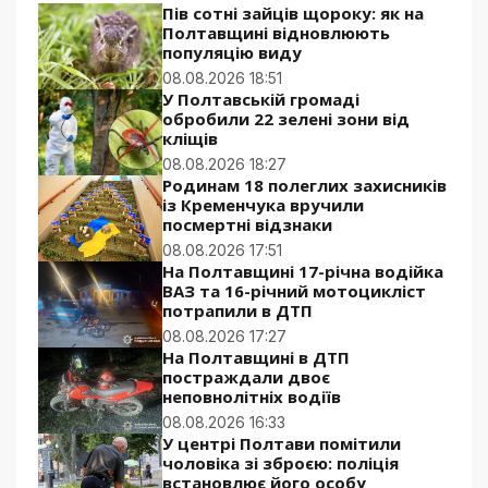
Пів сотні зайців щороку: як на
Полтавщині відновлюють
популяцію виду
08.08.2026 18:51
У Полтавській громаді
обробили 22 зелені зони від
кліщів
08.08.2026 18:27
Родинам 18 полеглих захисників
із Кременчука вручили
посмертні відзнаки
08.08.2026 17:51
На Полтавщині 17-річна водійка
ВАЗ та 16-річний мотоцикліст
потрапили в ДТП
08.08.2026 17:27
На Полтавщині в ДТП
постраждали двоє
неповнолітніх водіїв
08.08.2026 16:33
У центрі Полтави помітили
чоловіка зі зброєю: поліція
встановлює його особу