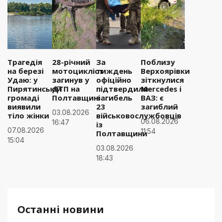
Трагедія
28-річний
За
Поблизу
на березі
мотоцикліст
тиждень
Верхоярівки
Удаю: у
загинув у
офіційно
зіткнулися
Пирятинській
ДТП на
підтвердили
Mercedes і
громаді
Полтавщині
загибель
ВАЗ: є
виявили
23
загиблий
03.08.2026
тіло жінки
військовослужбовців
06.08.2026
16:47
із
07.08.2026
11:54
Полтавщини
15:04
03.08.2026
18:43
Останні новини