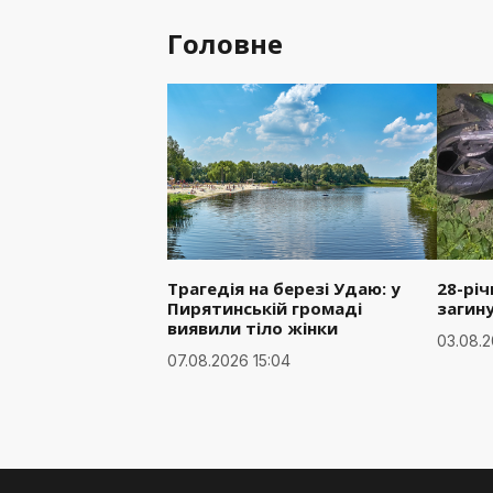
Головне
Трагедія на березі Удаю: у
28-рі
Пирятинській громаді
загин
виявили тіло жінки
03.08.2
07.08.2026 15:04