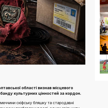
тавської області визнав місцевого
банду культурних цінностей за кордон.
імеччини скіфську бляшку та стародавні