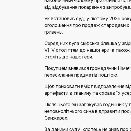
наконечники чоловіку призначили чоти
від відбування покарання з випробува
Як встановив суд, у лютому 2026 рок
оголошення про продаж стародавніх а
гривень.
Серед них була скіфська бляшка у зві
VI–V століттям до нашої ери, а також
століть до нашої ери.
Покупцем виявився громадянин Німеч
пересилання предметів поштою.
Щоб приховати вміст відправлення ві
артефакти в тканину та сховав їх усе
Після цього він запакував годинник у
неповнолітнього сина відправити пос
Санжарах.
За даними суду, хлопець не знав про 