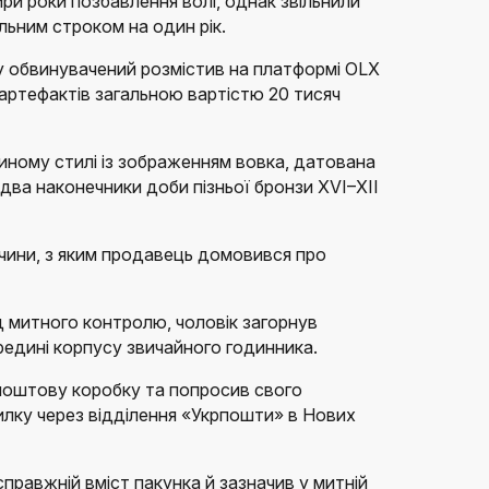
ри роки позбавлення волі, однак звільнили
льним строком на один рік.
у обвинувачений розмістив на платформі OLX
ртефактів загальною вартістю 20 тисяч
риному стилі із зображенням вовка, датована
 два наконечники доби пізньої бронзи XVI–XII
чини, з яким продавець домовився про
д митного контролю, чоловік загорнув
редині корпусу звичайного годинника.
 поштову коробку та попросив свого
илку через відділення «Укрпошти» в Нових
справжній вміст пакунка й зазначив у митній