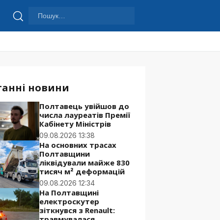
Пошук:
Шукати
танні новини
Полтавець увійшов до
числа лауреатів Премії
Кабінету Міністрів
09.08.2026 13:38
На основних трасах
Полтавщини
ліквідували майже 830
тисяч м² деформацій
09.08.2026 12:34
На Полтавщині
електроскутер
зіткнувся з Renault:
травмувалася