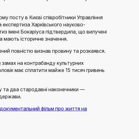
му посту в Києві співробітники Управління
а експертиза Харківського науково-
из імені Бокаріуса підтвердила, що вилучені
а мають історичне значення.
ений повністю визнав провину та розкаявся.
ий замах на контрабанду культурних
чоловік має сплатити майже 15 тисяч гривень
у та два стародавні наконечники —
 держави.
 документальний фільм про життя на