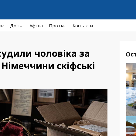
ик
Досьє
Афiша
Про нас
Контакти
удили чоловіка за
Ос
 Німеччини скіфські