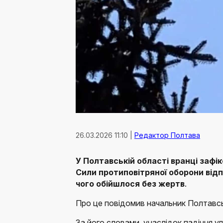
26.03.2026 11:10 |
Редактор Полтава
У Полтавській області вранці зафі
Сили протиповітряної оборони від
чого обійшлося без жертв
.
Про це повідомив начальник Полтавсь
За його словами, унаслідок падіння 