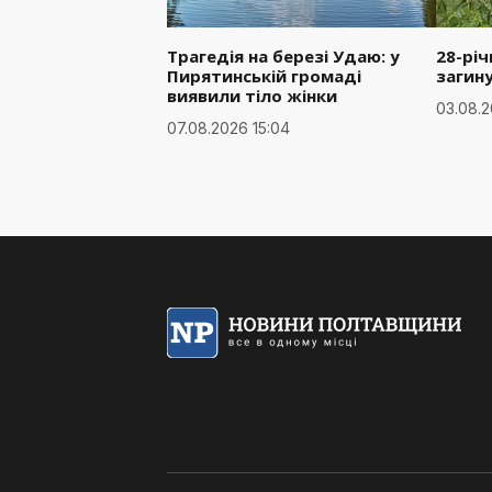
Трагедія на березі Удаю: у
28-рі
Пирятинській громаді
загин
виявили тіло жінки
03.08.2
07.08.2026 15:04