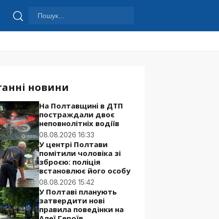
Пошук:
Шукати
танні новини
На Полтавщині в ДТП
постраждали двоє
неповнолітніх водіїв
08.08.2026 16:33
У центрі Полтави
помітили чоловіка зі
зброєю: поліція
встановлює його особу
08.08.2026 15:42
У Полтаві планують
затвердити нові
правила поведінки на
Алеї Героїв