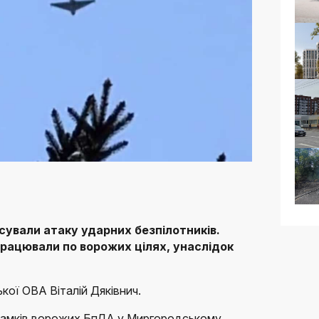
ксували атаку ударних безпілотників.
працювали по ворожих цілях, унаслідок
кої ОВА Віталій Дяківнич.
уламків ворожих БпЛА у Миргородському