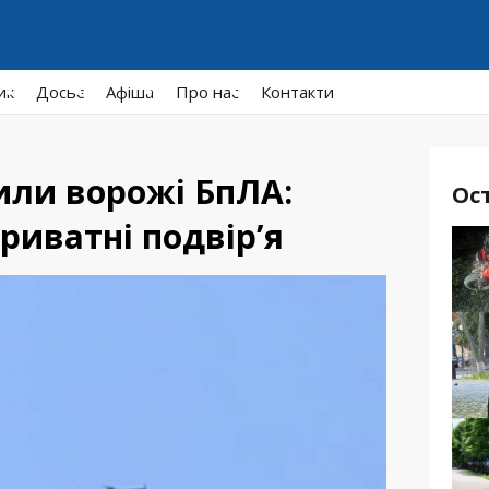
ик
Досьє
Афiша
Про нас
Контакти
или ворожі БпЛА:
Ос
риватні подвір’я