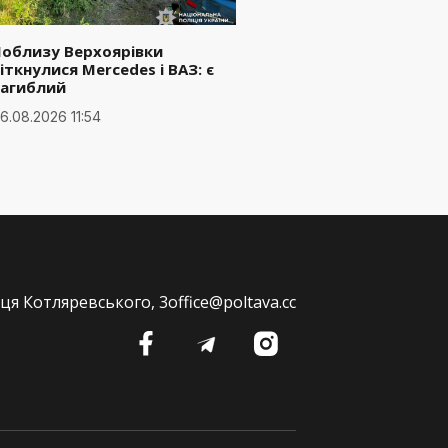
Поблизу Верхоярівки
іткнулися Mercedes і ВАЗ: є
загиблий
6.08.2026 11:54
ця Котляревського, 3
office@poltava.cc