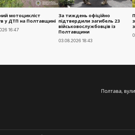
чний мотоцикліст
За тиждень офіційно
ув у ДТП на Полтавщині
підтвердили загибель 23
з
військовослужбовців із
026 16:47
Полтавщини
0
03.08.2026 18:43
Полтава, вули