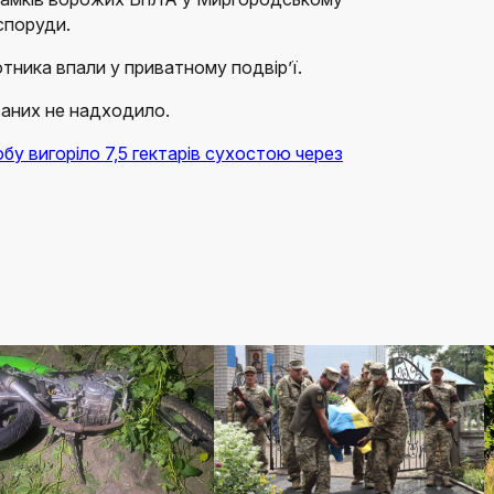
споруди.
тника впали у приватному подвір’ї.
ваних не надходило.
бу вигоріло 7,5 гектарів сухостою через