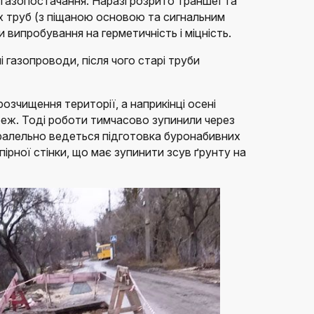
газопостачання. Наразі розрито траншеї та
х труб (з піщаною основою та сигнальним
випробування на герметичність і міцність.
 газопроводи, після чого старі труби
озчищення території, а наприкінці осені
еж. Тоді роботи тимчасово зупинили через
аралельно ведеться підготовка буронабивних
ірної стінки, що має зупинити зсув ґрунту на