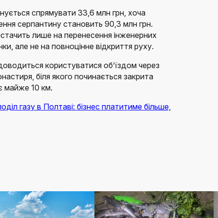
нується спрямувати 33,6 млн грн, хоча
лення серпантину становить 90,3 млн грн.
вистачить лише на перенесення інженерних
нки, але не на повноцінне відкриття руху.
доводиться користуватися об’їздом через
настиря, біля якого починається закрита
 майже 10 км.
оділ газу в Полтаві: бізнес платитиме більше,