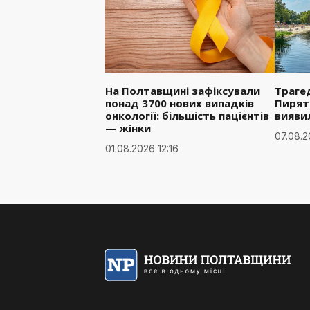
На Полтавщині зафіксували
Трагед
понад 3700 нових випадків
Пирят
онкології: більшість пацієнтів
вияви
— жінки
07.08.2
01.08.2026 12:16