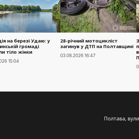
ія на березі Удаю: у
28-річний мотоцикліст
З
инській громаді
загинув у ДТП на Полтавщині
п
ли тіло жінки
в
03.08.2026 16:47
026 15:04
0
Полтава, вули