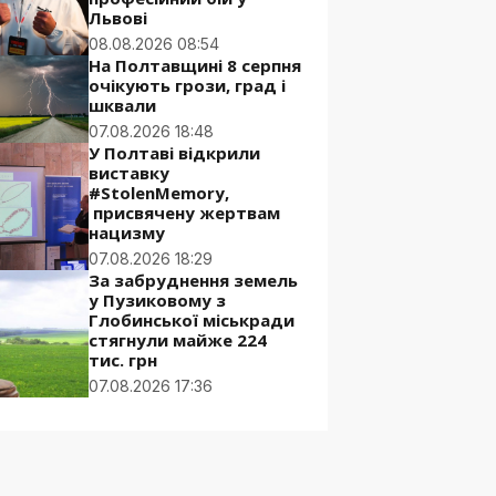
Львові
08.08.2026 08:54
На Полтавщині 8 серпня
очікують грози, град і
шквали
07.08.2026 18:48
У Полтаві відкрили
виставку
#StolenMemory,
присвячену жертвам
нацизму
07.08.2026 18:29
За забруднення земель
у Пузиковому з
Глобинської міськради
стягнули майже 224
тис. грн
07.08.2026 17:36