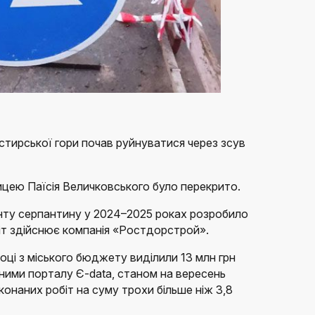
стирської гори почав руйнуватися через зсув
ицею Паїсія Величковського було перекрито.
ту серпантину у 2024–2025 роках розробило
іт здійснює компанія «Ростдорстрой».
оці з міського бюджету виділили 13 млн грн
аними порталу Є-data, станом на вересень
конаних робіт на суму трохи більше ніж 3,8