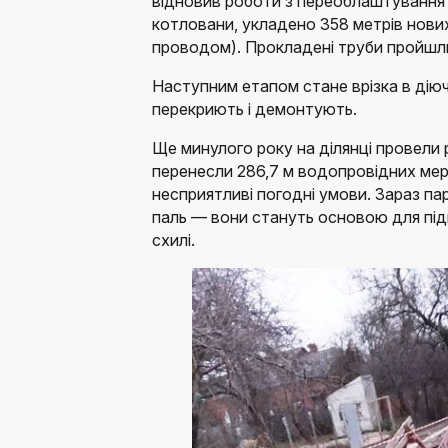
відновив роботи з переоблаштування 
котловани, укладено 358 метрів нови
проводом). Прокладені труби пройшли 
Наступним етапом стане врізка в діючі
перекриють і демонтують.
Ще минулого року на ділянці провели р
перенесли 286,7 м водопровідних мер
несприятливі погодні умови. Зараз п
паль — вони стануть основою для підп
схилі.