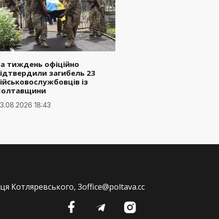
а тиждень офіційно
ідтвердили загибель 23
ійськовослужбовців із
Полтавщини
3.08.2026 18:43
ця Котляревського, 3
office@poltava.cc