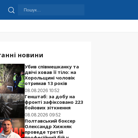
Пошук:
Шукати
танні новини
Убив співмешканку та
двічі ховав її тіло: на
Хорольщині чоловік
отримав 13 років
08.08.2026 10:52
Генштаб: за добу на
фронті зафіксовано 223
бойових зіткнення
08.08.2026 09:52
Полтавський боксер
Олександр Хижняк
проведе третій
професійний бій у