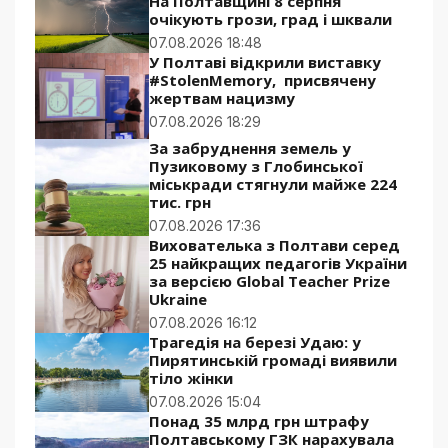
На Полтавщині 8 серпня
очікують грози, град і шквали
07.08.2026 18:48
У Полтаві відкрили виставку
#StolenMemory, присвячену
жертвам нацизму
07.08.2026 18:29
За забруднення земель у
Пузиковому з Глобинської
міськради стягнули майже 224
тис. грн
07.08.2026 17:36
Вихователька з Полтави серед
25 найкращих педагогів України
за версією Global Teacher Prize
Ukraine
07.08.2026 16:12
Трагедія на березі Удаю: у
Пирятинській громаді виявили
тіло жінки
07.08.2026 15:04
Понад 35 млрд грн штрафу
Полтавському ГЗК нарахувала