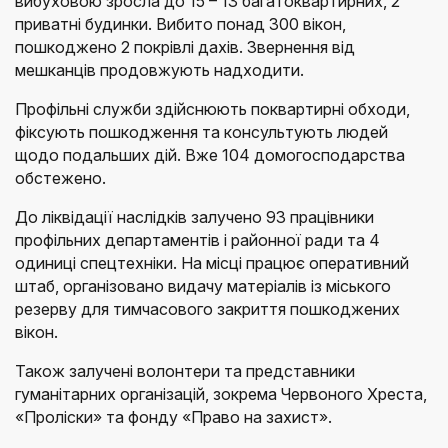
вибуховою зросла до 15 – 13 багатоквартирних, 2
приватні будинки. Вибито понад 300 вікон,
пошкоджено 2 покрівлі дахів. Звернення від
мешканців продовжують надходити.
Профільні служби здійснюють поквартирні обходи,
фіксують пошкодження та консультують людей
щодо подальших дій. Вже 104 домогосподарства
обстежено.
До ліквідації наслідків залучено 93 працівники
профільних департаментів і районної ради та 4
одиниці спецтехніки. На місці працює оперативний
штаб, організовано видачу матеріалів із міського
резерву для тимчасового закриття пошкоджених
вікон.
Також залучені волонтери та представники
гуманітарних організацій, зокрема Червоного Хреста,
«Проліски» та фонду «Право на захист».