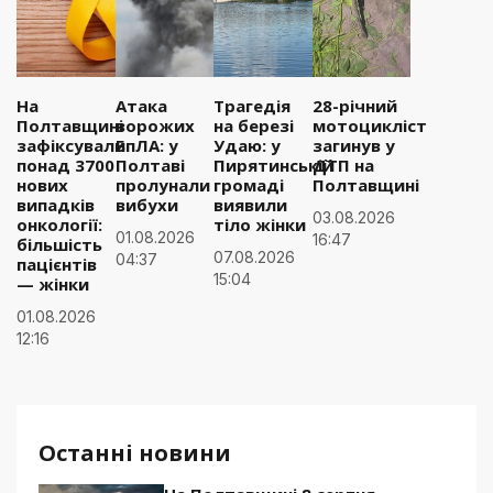
На
Атака
Трагедія
28-річний
Полтавщині
ворожих
на березі
мотоцикліст
зафіксували
БпЛА: у
Удаю: у
загинув у
понад 3700
Полтаві
Пирятинській
ДТП на
нових
пролунали
громаді
Полтавщині
випадків
вибухи
виявили
03.08.2026
онкології:
тіло жінки
01.08.2026
16:47
більшість
07.08.2026
04:37
пацієнтів
15:04
— жінки
01.08.2026
12:16
Останні новини