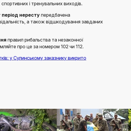
 спортивних і тренувальних виходів.
у період нересту
передбачена
відальність, а також відшкодування завданих
ння
правил рибальства та незаконної
омляйте про це за номером 102 чи 112.
тків: у Сулинському заказнику викрито