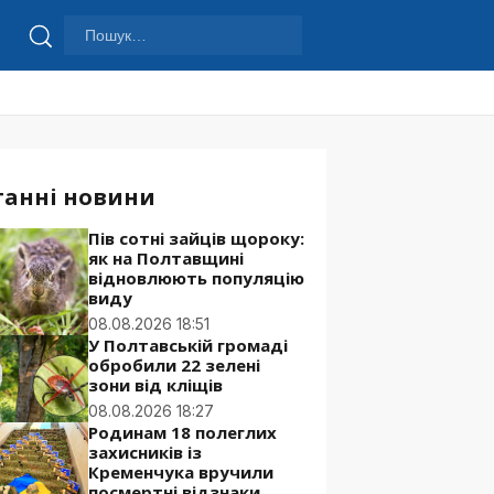
Пошук:
Шукати
танні новини
Пів сотні зайців щороку:
як на Полтавщині
відновлюють популяцію
виду
08.08.2026 18:51
У Полтавській громаді
обробили 22 зелені
зони від кліщів
08.08.2026 18:27
Родинам 18 полеглих
захисників із
Кременчука вручили
посмертні відзнаки