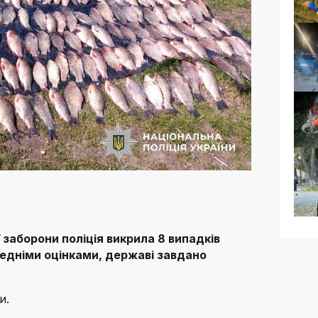
 заборони поліція викрила 8 випадків
редніми оцінками, державі завдано
и.