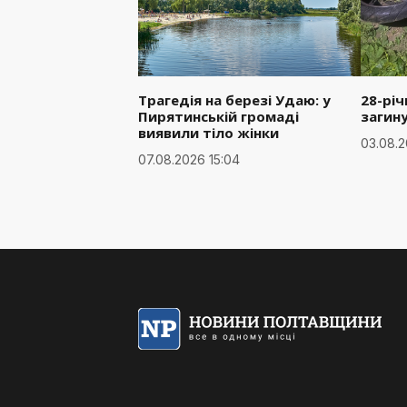
Трагедія на березі Удаю: у
28-рі
Пирятинській громаді
загин
виявили тіло жінки
03.08.2
07.08.2026 15:04