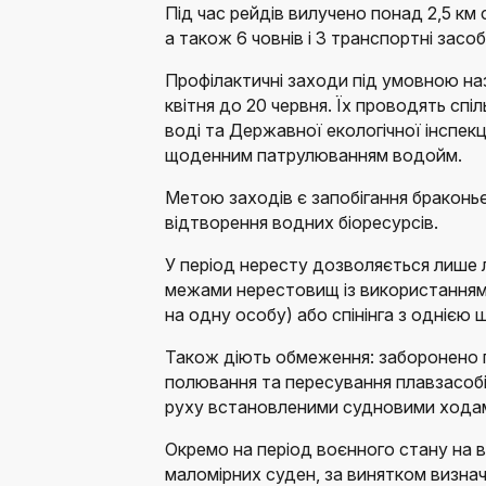
Під час рейдів вилучено понад 2,5 км 
а також 6 човнів і 3 транспортні засоб
Профілактичні заходи під умовною наз
квітня до 20 червня. Їх проводять спіл
воді та Державної екологічної інспекц
щоденним патрулюванням водойм.
Метою заходів є запобігання браконь
відтворення водних біоресурсів.
У період нересту дозволяється лише 
межами нерестовищ із використанням 
на одну особу) або спінінга з однією
Також діють обмеження: заборонено 
полювання та пересування плавзасобі
руху встановленими судновими хода
Окремо на період воєнного стану на 
маломірних суден, за винятком визнач