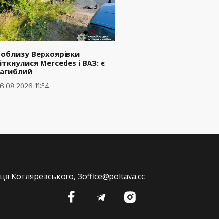
Поблизу Верхоярівки
іткнулися Mercedes і ВАЗ: є
загиблий
6.08.2026 11:54
ця Котляревського, 3
office@poltava.cc