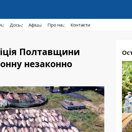
ик
Досьє
Афiша
Про нас
Контакти
ліція Полтавщини
Ос
онну незаконно