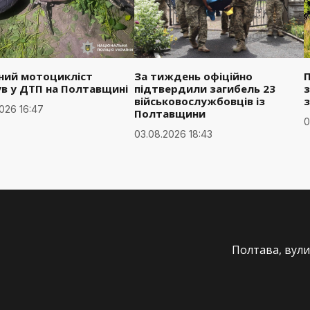
чний мотоцикліст
За тиждень офіційно
ув у ДТП на Полтавщині
підтвердили загибель 23
з
військовослужбовців із
026 16:47
Полтавщини
0
03.08.2026 18:43
Полтава, вули