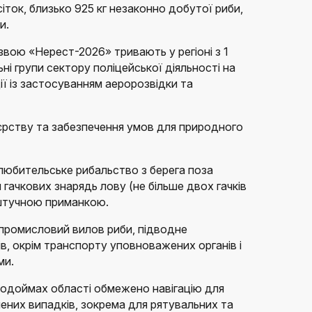
сіток, близько 925 кг незаконно добутої риби,
и.
вою «Нерест-2026» тривають у регіоні з 1
ьні групи сектору поліцейської діяльності на
ії із застосуванням аеророзвідки та
єрству та забезпечення умов для природного
любительське рибальство з берега поза
гачкових знарядь лову (не більше двох гачків
 штучною приманкою.
промисловий вилов риби, підводне
в, окрім транспорту уповноважених органів і
ми.
водоймах області обмежено навігацію для
ених випадків, зокрема для рятувальних та