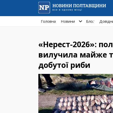
Головна
Новини
Блог
Довідн
«Нерест-2026»: по
вилучила майже т
добутої риби