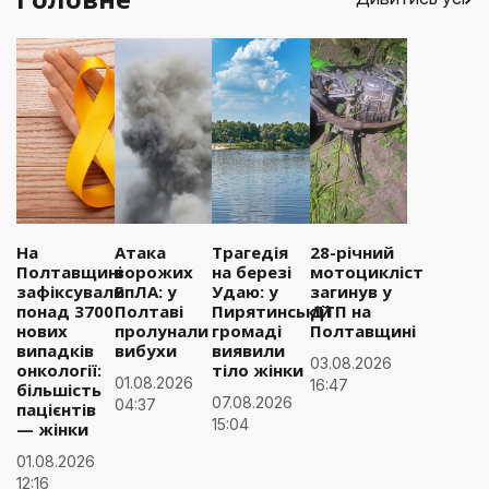
На
Атака
Трагедія
28-річний
Полтавщині
ворожих
на березі
мотоцикліст
зафіксували
БпЛА: у
Удаю: у
загинув у
понад 3700
Полтаві
Пирятинській
ДТП на
нових
пролунали
громаді
Полтавщині
випадків
вибухи
виявили
03.08.2026
онкології:
тіло жінки
01.08.2026
16:47
більшість
07.08.2026
04:37
пацієнтів
15:04
— жінки
01.08.2026
12:16