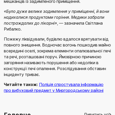
мешканців із задимленого приміщення.
«Було дуже велике задимлення у приміщенні, й вони
надихалися продуктами горіння. Медики забрали
постраждалих до лікарні»
, — зазначила Світлана
Рибалко.
Пожежу ліквідували, будівлю вдалося врятувати від
повного знищення. Водночас вогонь пошкодив майно
всередині оселі, зокрема елементи опалювальної печі
та речі, розташовані поруч. Ймовірною причиною
загоряння називають порушення або недоліки в
конструкції печі опалення. Розслідування обставин
інциденту триває.
Читайте також:
Поліція спростувала інформацію
про вибуховий предмет у Миргородському районі
Головне
Дивитись усі