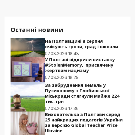
Останні новини
На Полтавщині 8 серпня
очікують грози, град і шквали
07.08.2026 18:48
У Полтаві відкрили виставку
#StolenMemory, присвячену
жертвам нацизму
07.08.2026 18:29
За забруднення земель у
Пузиковому з Глобинської
міськради стягнули майже 224
тис. грн
07.08.2026 17:36
Вихователька з Полтави серед
25 найкращих педагогів України
за версією Global Teacher Prize
Ukraine