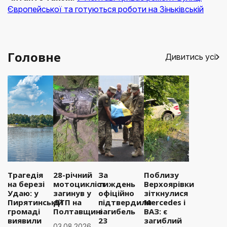
Європейської та готуються роботи на Зіньківській
Головне
Дивитись усі
Трагедія
28-річний
За
Поблизу
на березі
мотоцикліст
тиждень
Верхоярівки
Удаю: у
загинув у
офіційно
зіткнулися
Пирятинській
ДТП на
підтвердили
Mercedes і
громаді
Полтавщині
загибель
ВАЗ: є
виявили
23
загиблий
03.08.2026