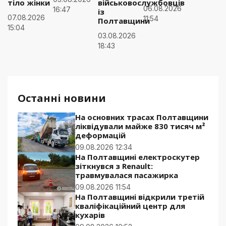
тіло жінки
військовослужбовців
06.08.2026
16:47
із
07.08.2026
11:54
Полтавщини
15:04
03.08.2026
18:43
Останні новини
На основних трасах Полтавщини
ліквідували майже 830 тисяч м²
деформацій
09.08.2026 12:34
На Полтавщині електроскутер
зіткнувся з Renault:
травмувалася пасажирка
09.08.2026 11:54
На Полтавщині відкрили третій
кваліфікаційний центр для
кухарів