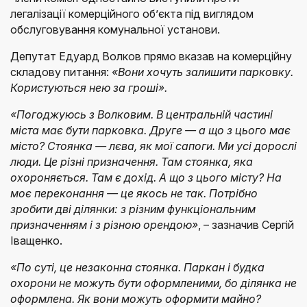
легалізації комерційного об’єкта під виглядом
обслуговування комунальної установи.
Депутат Едуард Волков прямо вказав на комерційну
складову питання:
«Вони хочуть залишити парковку.
Користуються нею за гроші».
«Погоджуюсь з Волковим. В центральній частині
міста має бути парковка. Друге — а що з цього має
місто? Стоянка — лєва, як мої сапоги. Ми усі дорослі
люди. Це різні призначення. Там стоянка, яка
охороняється. Там є дохід. А що з цього місту? На
моє переконання — це якось не так. Потрібно
зробити дві ділянки: з різним функціональним
призначенням і з різною орендою»
, – зазначив Сергій
Іващенко.
«По суті, це незаконна стоянка. Паркан і будка
охорони не можуть бути оформленими, бо ділянка не
оформлена. Як вони можуть оформити майно?