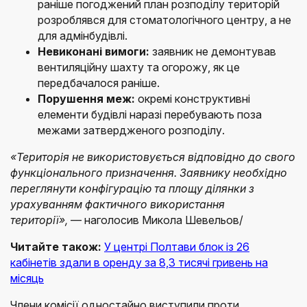
раніше погоджений план розподілу територій
розроблявся для стоматологічного центру, а не
для адмінбудівлі.
Невиконані вимоги:
заявник не демонтував
вентиляційну шахту та огорожу, як це
передбачалося раніше.
Порушення меж:
окремі конструктивні
елементи будівлі наразі перебувають поза
межами затвердженого розподілу.
«Територія не використовується відповідно до свого
функціонального призначення. Заявнику необхідно
переглянути конфігурацію та площу ділянки з
урахуванням фактичного використання
території»,
— наголосив Микола Шевельов/
Читайте також:
У центрі Полтави блок із 26
кабінетів здали в оренду за 8,3 тисячі гривень на
місяць
Члени комісії одностайно виступили проти