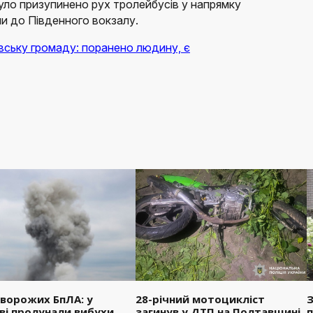
уло призупинено рух тролейбусів у напрямку
и до Південного вокзалу.
вську громаду: поранено людину, є
 ворожих БпЛА: у
28-річний мотоцикліст
З
ві пролунали вибухи
загинув у ДТП на Полтавщині
п