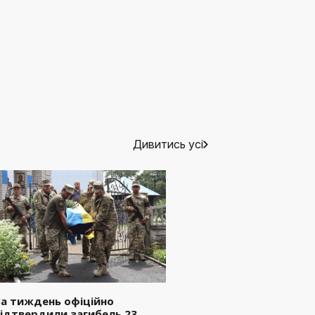
Дивитись усі
а тиждень офіційно
ідтвердили загибель 23