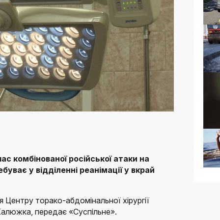
час комбінованої російської атаки на
ебуває у відділенні реанімації у вкрай
я Центру торако-абдомінальної хірургії
Калюжка, передає «Суспільне».