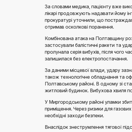
За словами медика, пацієнту вже вико
лікарі продовжують надавати йому ін
прокуратурі уточнили, що постраждал
отримав осколкові поранення.
Комбінована атака на Полтавщину розп
застосували балістичні ракети та удар
пролунала серія вибухів, після чого ч
залишилася без електропостачання.
За даними місцевої влади, удару зазн
також технологічне обладнання та оф
Полтавському районі. В одному зі ста
житловий будинок. Вибухова хвиля по
У Миргородському районі уламки збит
приміщення. Через ризики для газових
необхідні заходи безпеки.
Внаслідок знеструмлення тягової під