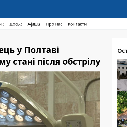
ик
Досьє
Афiша
Про нас
Контакти
ець у Полтаві
Ос
у стані після обстрілу