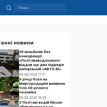
Пошук:
Шукати
танні новини
49 мільйонів без
конкуренції:
«Полтававодоканал»
віддав ще два підряди
запорізькій «АВТО-М»
06.08.2026 17:11
У річці Псел на
Миргородщині виявили
тіло 60-річного
чоловіка
06.08.2026 16:29
У Полтаві водій Nissan
збив пішохода на