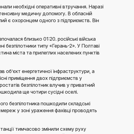
нали необхідні оперативні втручання. Наразі
тенсивну медичну допомогу. В обласній
ий є охоронцем одного з підприємств. Він
очалася близько 01:20. російські війська
ні безпілотники типу «Герань-2». У Полтаві
астина міста та прилеглих населених пунктів
ав об’єкт енергетичної інфраструктури, а
існі приміщення двох підприємств у
ростатів безпілотник влучив у приватний
шкодила ще чотири сусідні оселі.
ого безпілотника пошкодили складські
 мереж у зоні ураження фахівці проводять
станції тимчасово змінили схему руху