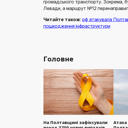
громадського транспорту. Зокрема, б
Левади, а маршрут №12 перенаправил
Читайте також
:
рф атакувала Полта
пошкодження інфраструктури
Головне
На Полтавщині зафіксували
Атака
понад 3700 нових випадків
Полта