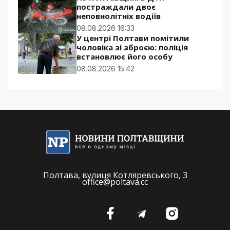
постраждали двоє
неповнолітніх водіїв
08.08.2026 16:33
У центрі Полтави помітили
чоловіка зі зброєю: поліція
встановлює його особу
08.08.2026 15:42
Полтава, вулиця Котляревського, 3
office@poltava.cc