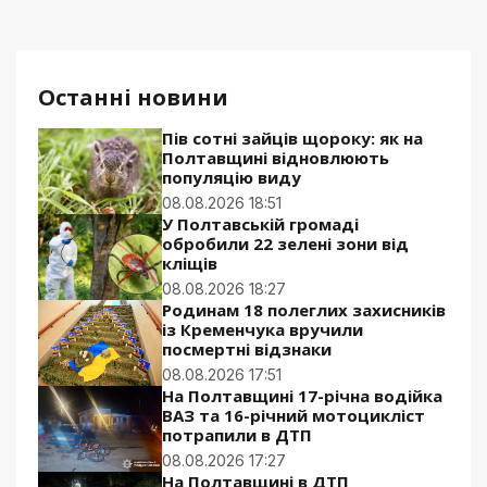
Останні новини
Пів сотні зайців щороку: як на
Полтавщині відновлюють
популяцію виду
08.08.2026 18:51
У Полтавській громаді
обробили 22 зелені зони від
кліщів
08.08.2026 18:27
Родинам 18 полеглих захисників
із Кременчука вручили
посмертні відзнаки
08.08.2026 17:51
На Полтавщині 17-річна водійка
ВАЗ та 16-річний мотоцикліст
потрапили в ДТП
08.08.2026 17:27
На Полтавщині в ДТП