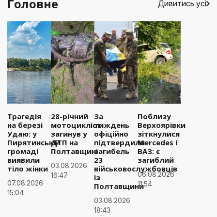
Головне
Дивитись усі
Трагедія
28-річний
За
Поблизу
на березі
мотоцикліст
тиждень
Верхоярівки
Удаю: у
загинув у
офіційно
зіткнулися
Пирятинській
ДТП на
підтвердили
Mercedes і
громаді
Полтавщині
загибель
ВАЗ: є
виявили
23
загиблий
03.08.2026
тіло жінки
військовослужбовців
06.08.2026
16:47
із
07.08.2026
11:54
Полтавщини
15:04
03.08.2026
18:43