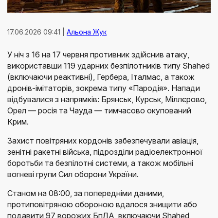
17.06.2026 09:41 |
Альона Жук
У ніч з 16 на 17 червня противник здійснив атаку,
використавши 119 ударних безпілотників типу Shahed
(включаючи реактивні), Гербера, Італмас, а також
дронів-імітаторів, зокрема типу «Пародія». Напади
відбувалися з напрямків: Брянськ, Курськ, Міллєрово,
Орел — росія та Чауда — тимчасово окупований
Крим.
Захист повітряних кордонів забезпечували авіація,
зенітні ракетні війська, підрозділи радіоелектронної
боротьби та безпілотні системи, а також мобільні
вогневі групи Сил оборони України.
Станом на 08:00, за попередніми даними,
протиповітряною обороною вдалося знищити або
подавити 97 ворожих БпЛА, включаючи Shahed,