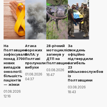
На
Атака
28-річний
За
Полтавщині
ворожих
мотоцикліст
тиждень
зафіксували
БпЛА: у
загинув у
офіційно
понад 3700
Полтаві
ДТП на
підтвердили
нових
пролунали
Полтавщині
загибель
випадків
вибухи
23
03.08.2026
онкології:
військовослужбовці
01.08.2026
16:47
більшість
із
04:37
пацієнтів
Полтавщини
— жінки
03.08.2026
01.08.2026
18:43
12:16