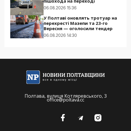
пішохода на переході
06.08.2026 15:36
У Полтаві оновлять тротуар на
перехресті Мазепи та 23-го
Вересня — оголосили тендер
06.08.2026 14:30
Полтава, вулиця Котляревського, 3
office@poltava.cc