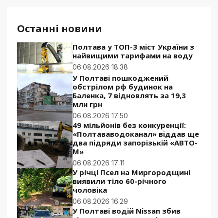
Останні новини
Полтава у ТОП-3 міст України з
найвищими тарифами на воду
06.08.2026 18:38
У Полтаві пошкоджений
обстрілом рф будинок на
Баленка, 7 відновлять за 19,3
млн грн
06.08.2026 17:50
49 мільйонів без конкуренції:
«Полтававодоканал» віддав ще
два підряди запорізькій «АВТО-
М»
06.08.2026 17:11
У річці Псел на Миргородщині
виявили тіло 60-річного
чоловіка
06.08.2026 16:29
У Полтаві водій Nissan збив