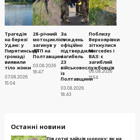
Трагедія
28-річний
За
Поблизу
на березі
мотоцикліст
тиждень
Верхоярівки
Удаю: у
загинув у
офіційно
зіткнулися
Пирятинській
ДТП на
підтвердили
Mercedes і
громаді
Полтавщині
загибель
ВАЗ: є
виявили
23
загиблий
03.08.2026
тіло жінки
військовослужбовців
06.08.2026
16:47
із
07.08.2026
11:54
Полтавщини
15:04
03.08.2026
18:43
Останні новини
Пів сотні зайців щороку: як на