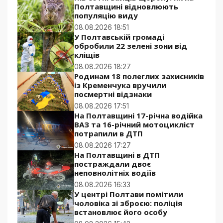
Полтавщині відновлюють
популяцію виду
08.08.2026 18:51
У Полтавській громаді
обробили 22 зелені зони від
кліщів
08.08.2026 18:27
Родинам 18 полеглих захисників
із Кременчука вручили
посмертні відзнаки
08.08.2026 17:51
На Полтавщині 17-річна водійка
ВАЗ та 16-річний мотоцикліст
потрапили в ДТП
08.08.2026 17:27
На Полтавщині в ДТП
постраждали двоє
неповнолітніх водіїв
08.08.2026 16:33
У центрі Полтави помітили
чоловіка зі зброєю: поліція
встановлює його особу