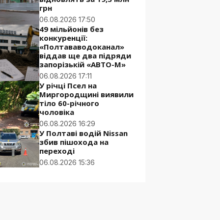
грн
06.08.2026 17:50
49 мільйонів без
конкуренції:
«Полтававодоканал»
віддав ще два підряди
запорізькій «АВТО-М»
06.08.2026 17:11
У річці Псел на
Миргородщині виявили
тіло 60-річного
чоловіка
06.08.2026 16:29
У Полтаві водій Nissan
збив пішохода на
переході
06.08.2026 15:36