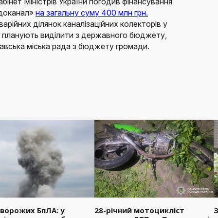
бінет Міністрів України погодив фінансування
одоканал»
на загальну суму 400 млн грн.
рійних ділянок каналізаційних колекторів у
рн планують виділити з державного бюджету,
авська міська рада з бюджету громади.
 ворожих БпЛА: у
28-річний мотоцикліст
З