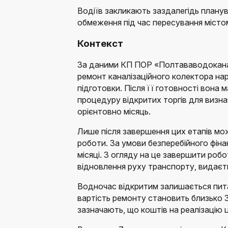
Водіїв закликають заздалегідь плану
обмеження під час пересування місто
Контекст
За даними КП ПОР «Полтававодокана
ремонт каналізаційного колектора на
підготовки. Після її готовності вона 
процедуру відкритих торгів для визнач
орієнтовно місяць.
Лише після завершення цих етапів м
роботи. За умови безперебійного фі
місяці. З огляду на це завершити роб
відновлення руху транспорту, видаєт
Водночас відкритим залишається пит
вартість ремонту становить близько 
зазначають, що коштів на реалізацію 