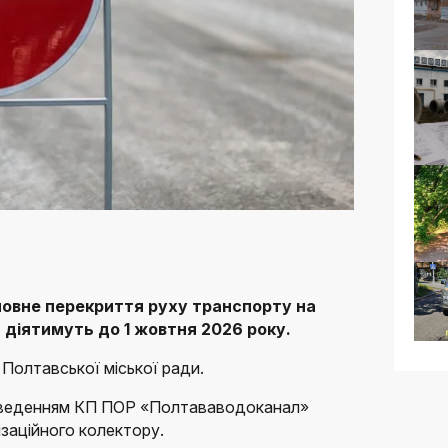
повне перекриття руху транспорту на
діятимуть до 1 жовтня 2026 року.
Полтавської міської ради.
проведенням КП ПОР «Полтававодоканал»
лізаційного колектору.