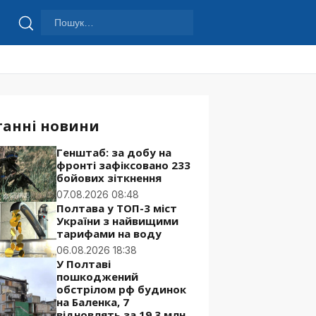
Пошук:
Шукати
танні новини
Генштаб: за добу на
фронті зафіксовано 233
бойових зіткнення
07.08.2026 08:48
Полтава у ТОП-3 міст
України з найвищими
тарифами на воду
06.08.2026 18:38
У Полтаві
пошкоджений
обстрілом рф будинок
на Баленка, 7
відновлять за 19,3 млн