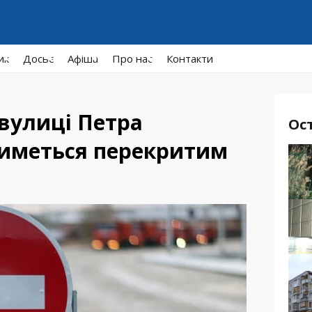
ик
Досьє
Афiша
Про нас
Контакти
 вулиці Петра
Ос
иметься перекритим