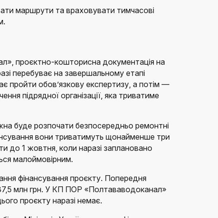
вати маршрути та враховувати тимчасові
м.
л», проєктно-кошторисна документація на
разі перебуває на завершальному етапі
має пройти обов’язкову експертизу, а потім —
ення підрядної організації, яка триватиме
ожна буде розпочати безпосередньо ремонтні
нансування вони триватимуть щонайменше три
оти до 1 жовтня, коли наразі заплановано
ься малоймовірним.
ання фінансування проєкту. Попередня
37,5 млн грн. У КП ПОР «Полтававодоканал»
цього проєкту наразі немає.