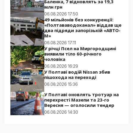
Баленка, 7 відновлять за 19,3
млн грн
06.08.2026 17:50
49 мільйонів без конкуренції:
«Полтававодоканал» віддав ще
два підряди запорізькій «АВТО-
М»
06.08.2026 17:11
У річці Псел на Миргородщині
виявили тіло 60-річного
чоловіка
06.08.2026 16:29
У Полтаві водій Nissan збив
пішохода на переході
06.08.2026 15:36
У Полтаві оновлять тротуар на
перехресті Мазепи та 23-го
Вересня — оголосили тендер
06.08.2026 14:30