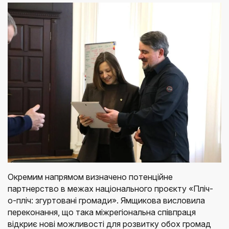
Окремим напрямом визначено потенційне
партнерство в межах національного проєкту «Пліч-
о-пліч: згуртовані громади». Ямщикова висловила
переконання, що така міжрегіональна співпраця
відкриє нові можливості для розвитку обох громад