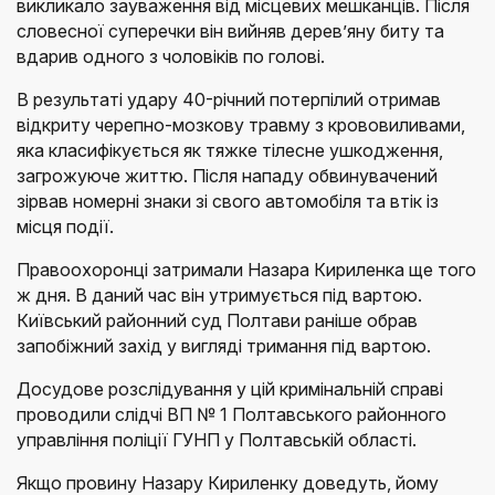
викликало зауваження від місцевих мешканців. Після
словесної суперечки він вийняв дерев’яну биту та
вдарив одного з чоловіків по голові.
В результаті удару 40-річний потерпілий отримав
відкриту черепно-мозкову травму з крововиливами,
яка класифікується як тяжке тілесне ушкодження,
загрожуюче життю. Після нападу обвинувачений
зірвав номерні знаки зі свого автомобіля та втік із
місця події.
Правоохоронці затримали Назара Кириленка ще того
ж дня. В даний час він утримується під вартою.
Київський районний суд Полтави раніше обрав
запобіжний захід у вигляді тримання під вартою.
Досудове розслідування у цій кримінальній справі
проводили слідчі ВП № 1 Полтавського районного
управління поліції ГУНП у Полтавській області.
Якщо провину Назару Кириленку доведуть, йому