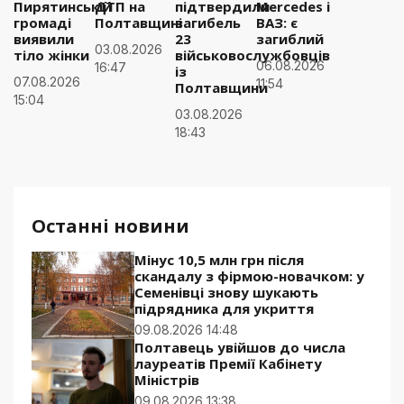
Пирятинській
ДТП на
підтвердили
Mercedes і
громаді
Полтавщині
загибель
ВАЗ: є
виявили
23
загиблий
03.08.2026
тіло жінки
військовослужбовців
06.08.2026
16:47
із
07.08.2026
11:54
Полтавщини
15:04
03.08.2026
18:43
Останні новини
Мінус 10,5 млн грн після
скандалу з фірмою-новачком: у
Семенівці знову шукають
підрядника для укриття
09.08.2026 14:48
Полтавець увійшов до числа
лауреатів Премії Кабінету
Міністрів
09.08.2026 13:38