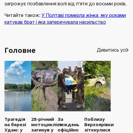
загрожує позбавлення волі від п’яти до восьми років.
Читайте також:
У Полтаві померла жінка, яку роками
катував брат і яка заперечувала насильство
Головне
Дивитись усі
Трагедія
28-річний
За
Поблизу
на березі
мотоцикліст
тиждень
Верхоярівки
Удаю: у
загинув у
офіційно
зіткнулися