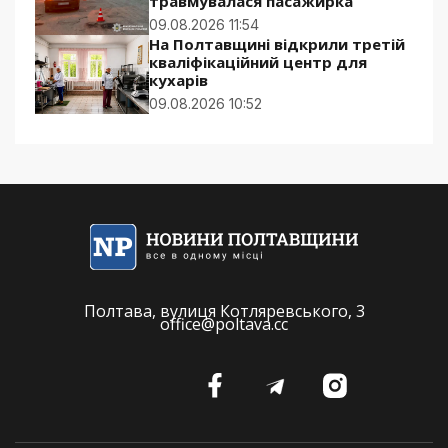
травмувалася пасажирка
09.08.2026 11:54
На Полтавщині відкрили третій
кваліфікаційний центр для
кухарів
09.08.2026 10:52
Полтава, вулиця Котляревського, 3
office@poltava.cc