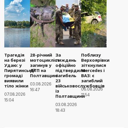
Трагедія
28-річний
За
Поблизу
на березі
мотоцикліст
тиждень
Верхоярівки
Удаю: у
загинув у
офіційно
зіткнулися
Пирятинській
ДТП на
підтвердили
Mercedes і
громаді
Полтавщині
загибель
ВАЗ: є
виявили
23
загиблий
03.08.2026
тіло жінки
військовослужбовців
06.08.2026
16:47
із
07.08.2026
11:54
Полтавщини
15:04
03.08.2026
18:43