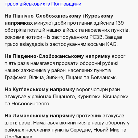
трьох військових із Полтавщини
На Північно-Слобожанському і Курському
напрямках
минулої доби противник здійснив 139
обстрілів позицій наших військ та населених пунктів,
зокрема чотири – із застосуванням РСЗВ. Завдав
трьох авіаударів із застосуванням восьми КАБ.
На Південно-Слобожанському напрямку
ворог
п’ять разів намагався прорвати оборонні рубежі
наших захисників у районі населених пунктів
Графське, Вільча, Зибине, Піщане та Вовчанськ.
На Куп’янському напрямку
ворог чотири рази
атакував у районах Піщаного, Курилівки, Ківшарівки
та Новоосинового.
На Лиманському напрямку
противник атакував
шість разів. Намагався вклинитися в нашу оборону у
районах населених пунктів Середнє, Новий Мир та
Дробишеве.