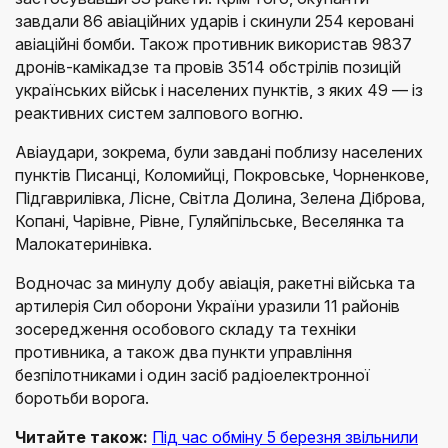
завдали 86 авіаційних ударів і скинули 254 керовані
авіаційні бомби. Також противник використав 9837
дронів-камікадзе та провів 3514 обстрілів позицій
українських військ і населених пунктів, з яких 49 — із
реактивних систем залпового вогню.
Авіаудари, зокрема, були завдані поблизу населених
пунктів Писанці, Коломийці, Покровське, Чорненкове,
Підгаврилівка, Лісне, Світла Долина, Зелена Діброва,
Копані, Чарівне, Рівне, Гуляйпільське, Веселянка та
Малокатеринівка.
Водночас за минулу добу авіація, ракетні війська та
артилерія Сил оборони України уразили 11 районів
зосередження особового складу та техніки
противника, а також два пункти управління
безпілотниками і один засіб радіоелектронної
боротьби ворога.
Читайте також:
Під час обміну 5 березня звільнили