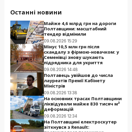
Останні новини
Майже 4,6 млрд грн на дороги
Полтавщини: масштабний
тендер відмінили
09.08.2026 15:29
Мінус 10,5 млн грн після
скандалу з фірмою-новачком: у
Семенівці знову шукають
підрядника для укриття
09.08.2026 14:48
Полтавець увійшов до числа
лауреатів Премії Кабінету
Міністрів
09.08.2026 13:38
На основних трасах Полтавщини
ліквідували майже 830 тисяч м²
деформацій
09.08.2026 12:34
На Полтавщині електроскутер
зіткнувся з Renault: