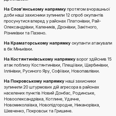
На Слов’янському напрямку
протягом вчорашньої
доби наші захисники зупинили 12 спроб окупантів
просунутися вперед у районах Платонівки, Рай-
Олександрівки, Калеників, Дронівки, Закітного,
Різниківки та Пазено.
На Краматорському напрямку
окупанти атакували
в бік Міньківки.
На Костянтинівському напрямку
ворог здійснив 15
атак поблизу Костянтинівки, Плещіївки, Щербинівки,
Іллінівки, Русиного Яру, Софіївки, Новопавлівки.
На Покровському напрямку
наші захисники
зупинили 20 штурмових дій агресора в районах
населених пунктів Новий Донбас, Родинське,
Новоолександрівка, Котлине, Удачне,
Новомиколаївка, Новопідгородне, Никанорівка,
Шевченко, Покровськ та Гришине.