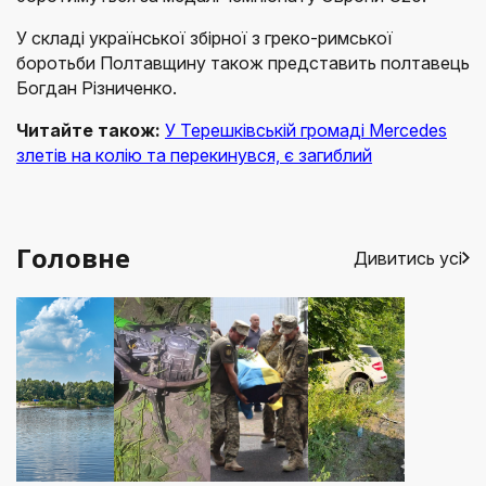
У складі української збірної з греко-римської
боротьби Полтавщину також представить полтавець
Богдан Різниченко.
Читайте також:
У Терешківській громаді Mercedes
злетів на колію та перекинувся, є загиблий
Головне
Дивитись усі