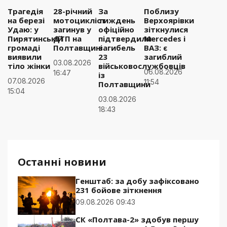
Трагедія
28-річний
За
Поблизу
на березі
мотоцикліст
тиждень
Верхоярівки
Удаю: у
загинув у
офіційно
зіткнулися
Пирятинській
ДТП на
підтвердили
Mercedes і
громаді
Полтавщині
загибель
ВАЗ: є
виявили
23
загиблий
03.08.2026
тіло жінки
військовослужбовців
06.08.2026
16:47
із
07.08.2026
11:54
Полтавщини
15:04
03.08.2026
18:43
Останні новини
Генштаб: за добу зафіксовано
231 бойове зіткнення
09.08.2026 09:43
СК «Полтава-2» здобув першу