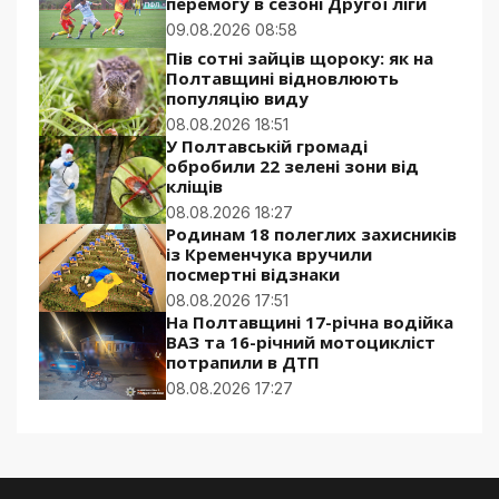
перемогу в сезоні Другої ліги
09.08.2026 08:58
Пів сотні зайців щороку: як на
Полтавщині відновлюють
популяцію виду
08.08.2026 18:51
У Полтавській громаді
обробили 22 зелені зони від
кліщів
08.08.2026 18:27
Родинам 18 полеглих захисників
із Кременчука вручили
посмертні відзнаки
08.08.2026 17:51
На Полтавщині 17-річна водійка
ВАЗ та 16-річний мотоцикліст
потрапили в ДТП
08.08.2026 17:27