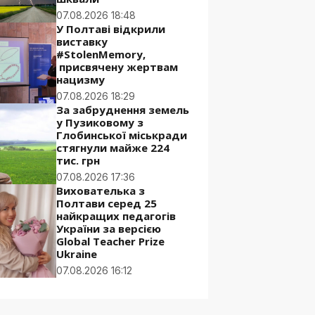
07.08.2026 18:48
У Полтаві відкрили
виставку
#StolenMemory,
присвячену жертвам
нацизму
07.08.2026 18:29
За забруднення земель
у Пузиковому з
Глобинської міськради
стягнули майже 224
тис. грн
07.08.2026 17:36
Вихователька з
Полтави серед 25
найкращих педагогів
України за версією
Global Teacher Prize
Ukraine
07.08.2026 16:12