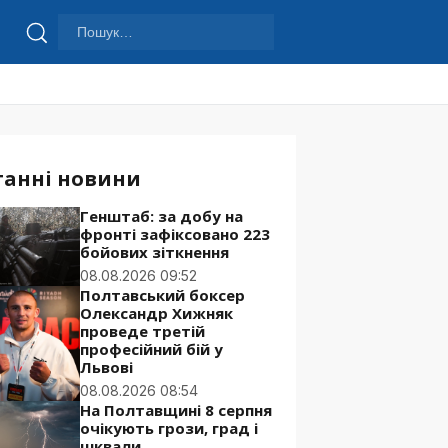
Пошук:
Шукати
танні новини
Генштаб: за добу на
фронті зафіксовано 223
бойових зіткнення
08.08.2026 09:52
Полтавський боксер
Олександр Хижняк
проведе третій
професійний бій у
Львові
08.08.2026 08:54
На Полтавщині 8 серпня
очікують грози, град і
шквали