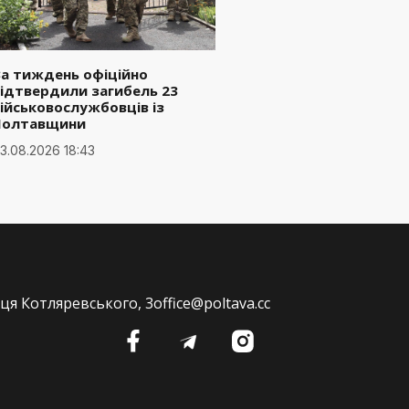
а тиждень офіційно
ідтвердили загибель 23
ійськовослужбовців із
Полтавщини
3.08.2026 18:43
ця Котляревського, 3
office@poltava.cc