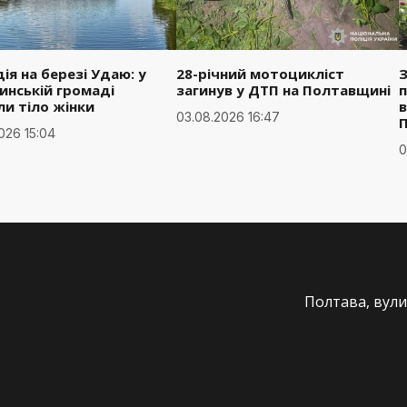
ія на березі Удаю: у
28-річний мотоцикліст
З
инській громаді
загинув у ДТП на Полтавщині
п
ли тіло жінки
в
03.08.2026 16:47
026 15:04
0
Полтава, вули