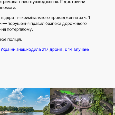
отримала тілесні ушкодження. Її доставили
опомоги.
 відкриття кримінального провадження за ч. 1
ни — порушення правил безпеки дорожнього
ння потерпілому.
ює поліція.
 України знешкодила 217 дронів, є 14 влучань