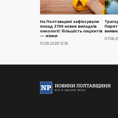
На Полтавщині зафіксували
Трагед
понад 3700 нових випадків
Пирят
онкології: більшість пацієнтів
вияви
— жінки
07.08.2
01.08.2026 12:16