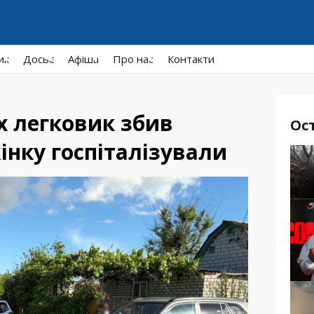
ик
Досьє
Афiша
Про нас
Контакти
х легковик збив
Ос
інку госпіталізували