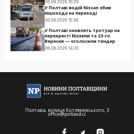
06.08.2026 16:29
У Полтаві водій Nissan збив
пішохода на переході
06.08.2026 15:36
У Полтаві оновлять тротуар на
перехресті Мазепи та 23-го
Вересня — оголосили тендер
06.08.2026 14:30
Полтава, вулиця Котляревського, 3
office@poltava.cc