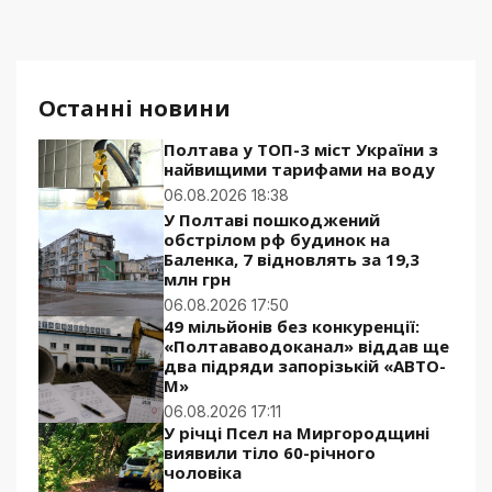
Останні новини
Полтава у ТОП-3 міст України з
найвищими тарифами на воду
06.08.2026 18:38
У Полтаві пошкоджений
обстрілом рф будинок на
Баленка, 7 відновлять за 19,3
млн грн
06.08.2026 17:50
49 мільйонів без конкуренції:
«Полтававодоканал» віддав ще
два підряди запорізькій «АВТО-
М»
06.08.2026 17:11
У річці Псел на Миргородщині
виявили тіло 60-річного
чоловіка