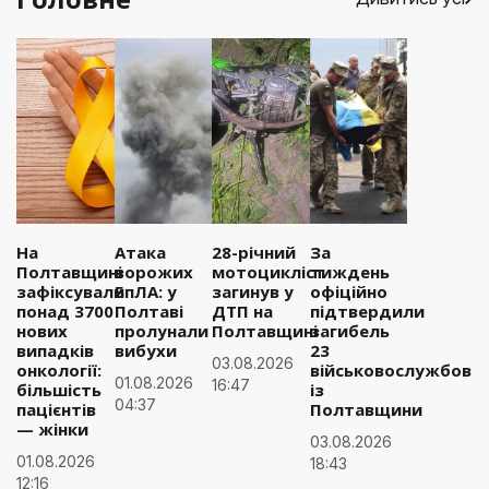
На
Атака
28-річний
За
Полтавщині
ворожих
мотоцикліст
тиждень
зафіксували
БпЛА: у
загинув у
офіційно
понад 3700
Полтаві
ДТП на
підтвердили
нових
пролунали
Полтавщині
загибель
випадків
вибухи
23
03.08.2026
онкології:
військовослужбовці
01.08.2026
16:47
більшість
із
04:37
пацієнтів
Полтавщини
— жінки
03.08.2026
01.08.2026
18:43
12:16