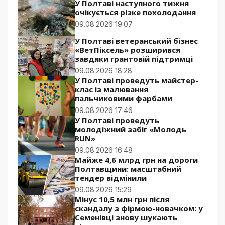
У Полтаві наступного тижня
очікується різке похолодання
09.08.2026 19:07
У Полтаві ветеранський бізнес
«ВетПіксель» розширився
завдяки грантовій підтримці
09.08.2026 18:28
У Полтаві проведуть майстер-
клас із малювання
пальчиковими фарбами
09.08.2026 17:46
У Полтаві проведуть
молодіжний забіг «Молодь
RUN»
09.08.2026 16:48
Майже 4,6 млрд грн на дороги
Полтавщини: масштабний
тендер відмінили
09.08.2026 15:29
Мінус 10,5 млн грн після
скандалу з фірмою-новачком: у
Семенівці знову шукають