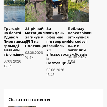
Трагедія
28-річний
За
Поблизу
на березі
мотоцикліст
тиждень
Верхоярівки
Удаю: у
загинув у
офіційно
зіткнулися
Пирятинській
ДТП на
підтвердили
Mercedes і
громаді
Полтавщині
загибель
ВАЗ: є
виявили
23
загиблий
03.08.2026
тіло жінки
військовослужбовців
06.08.2026
16:47
із
07.08.2026
11:54
Полтавщини
15:04
03.08.2026
18:43
Останні новини