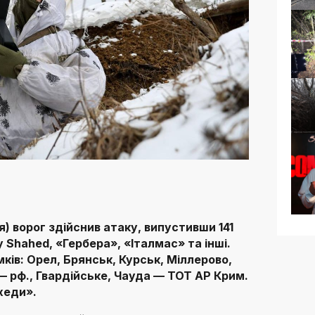
ня) ворог здійснив атаку, випустивши 141
 Shahed, «Гербера», «Італмас» та інші.
ків: Орел, Брянськ, Курськ, Міллерово,
 рф., Гвардійське, Чауда — ТОТ АР Крим.
хеди».