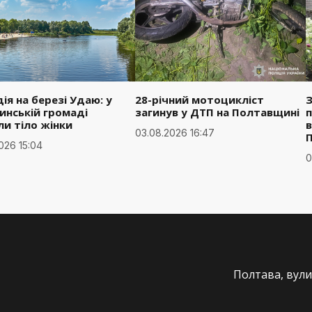
ія на березі Удаю: у
28-річний мотоцикліст
З
инській громаді
загинув у ДТП на Полтавщині
п
ли тіло жінки
в
03.08.2026 16:47
026 15:04
0
Полтава, вули