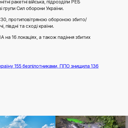
нітні ракетні війська, підрозділи РЕБ
ві групи Сил оборони України.
:30, протиповітряною обороною збито/
, півдні та сході країни.
 на 16 локаціях, а також падіння збитих
країну 155 безпілотниками, ППО знищила 136