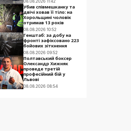
08.08.2026 11:42
Убив співмешканку та
двічі ховав її тіло: на
Хорольщині чоловік
отримав 13 років
08.08.2026 10:52
Генштаб: за добу на
фронті зафіксовано 223
бойових зіткнення
08.08.2026 09:52
Полтавський боксер
Олександр Хижняк
проведе третій
професійний бій у
Львові
08.08.2026 08:54