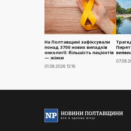
На Полтавщині зафіксували
Трагед
понад 3700 нових випадків
Пирят
онкології: більшість пацієнтів
вияви
— жінки
07.08.2
01.08.2026 12:16