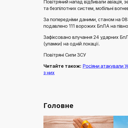
Повітряний напад відбивали авіація, зе
та безпілотних систем, мобільні вогне
За попередніми даними, станом на 08
подавлено 111 ворожих БпЛА на півночі
Зафіксовано влучання 24 ударних БпЛА
(уламки) на одній локації.
Повітряні Сили ЗСУ
Читайте також:
Росіяни атакували У
з них
Головне