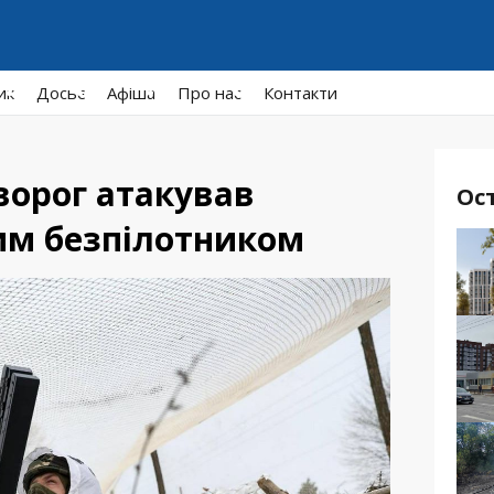
ик
Досьє
Афiша
Про нас
Контакти
 ворог атакував
Ос
им безпілотником