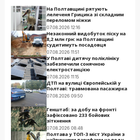
На Полтавщині рятують
лелеченя Грицика зі складним
переломом ніжки
07.08.2026 12:16
Незаконний видобуток піску на
8,2 млн грн: на Полтавщині
судитимуть посадовця
07.08.2026 11:51
У Полтаві дитячу поліклініку
забезпечили сонячною
електростанцією
07.08.2026 11:15
ДТП на вулиці Європейській у
Полтаві: травмована пасажирка
07.08.2026 09:50
Генштаб: за добу на фронті
зафіксовано 233 бойових
зіткнення
07.08.2026 08:48
Полтава у ТОП-3 міст України з
найвищими тарифами на воду