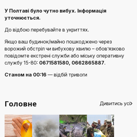
У Полтаві було чутно вибух. Інформація
уточнюється.
До відбою перебувайте в укриттях.
Якщо ваш будинок/майно пошкоджено через
ворожий обстріл чи вибухову хвилю – обов’язково
повідомте екстрені служби або міську оперативну
службу 15-80:
0671581580, 0662865887
.
Станом на 00:16
— відбій тривоги
Головне
Дивитись усі