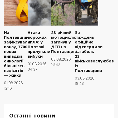
На
Атака
28-річний
За
Полтавщині
ворожих
мотоцикліст
тиждень
зафіксували
БпЛА: у
загинув у
офіційно
понад 3700
Полтаві
ДТП на
підтвердили
нових
пролунали
Полтавщині
загибель
випадків
вибухи
23
03.08.2026
онкології:
військовослужбовці
01.08.2026
16:47
більшість
із
04:37
пацієнтів
Полтавщини
— жінки
03.08.2026
01.08.2026
18:43
12:16
Останні новини