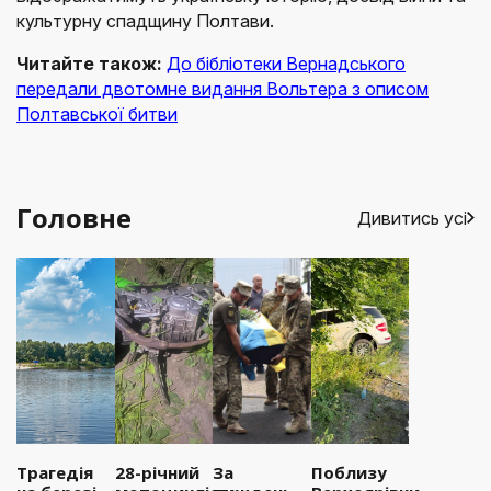
культурну спадщину Полтави.
Читайте також:
До бібліотеки Вернадського
передали двотомне видання Вольтера з описом
Полтавської битви
Головне
Дивитись усі
Трагедія
28-річний
За
Поблизу