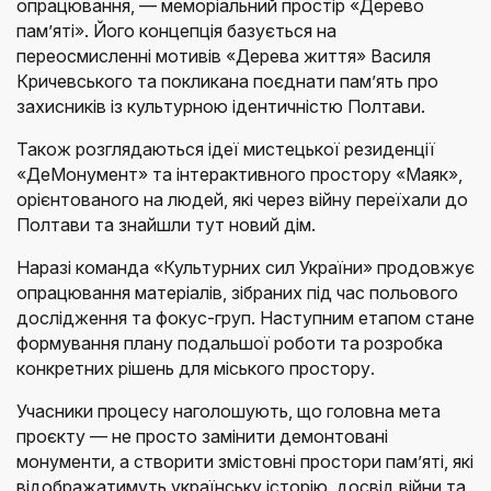
опрацювання, — меморіальний простір «Дерево
пам’яті». Його концепція базується на
переосмисленні мотивів «Дерева життя» Василя
Кричевського та покликана поєднати пам’ять про
захисників із культурною ідентичністю Полтави.
Також розглядаються ідеї мистецької резиденції
«ДеМонумент» та інтерактивного простору «Маяк»,
орієнтованого на людей, які через війну переїхали до
Полтави та знайшли тут новий дім.
Наразі команда «Культурних сил України» продовжує
опрацювання матеріалів, зібраних під час польового
дослідження та фокус-груп. Наступним етапом стане
формування плану подальшої роботи та розробка
конкретних рішень для міського простору.
Учасники процесу наголошують, що головна мета
проєкту — не просто замінити демонтовані
монументи, а створити змістовні простори пам’яті, які
відображатимуть українську історію, досвід війни та