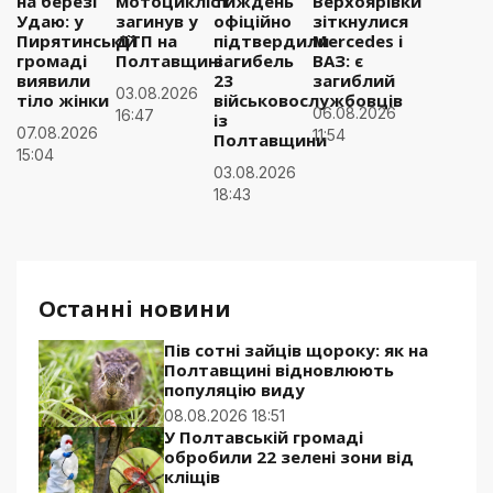
на березі
мотоцикліст
тиждень
Верхоярівки
Удаю: у
загинув у
офіційно
зіткнулися
Пирятинській
ДТП на
підтвердили
Mercedes і
громаді
Полтавщині
загибель
ВАЗ: є
виявили
23
загиблий
03.08.2026
тіло жінки
військовослужбовців
06.08.2026
16:47
із
07.08.2026
11:54
Полтавщини
15:04
03.08.2026
18:43
Останні новини
Пів сотні зайців щороку: як на
Полтавщині відновлюють
популяцію виду
08.08.2026 18:51
У Полтавській громаді
обробили 22 зелені зони від
кліщів