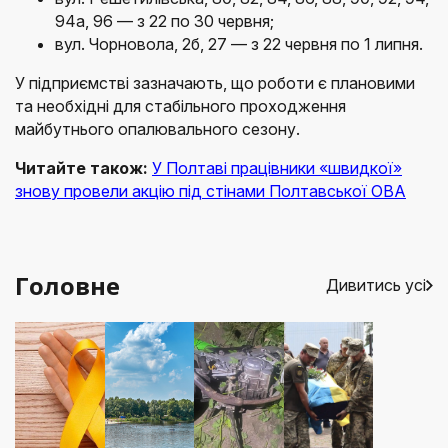
94а, 96 — з 22 по 30 червня;
вул. Чорновола, 2б, 27 — з 22 червня по 1 липня.
У підприємстві зазначають, що роботи є плановими
та необхідні для стабільного проходження
майбутнього опалювального сезону.
Читайте також:
У Полтаві працівники «швидкої»
знову провели акцію під стінами Полтавської ОВА
Головне
Дивитись усі