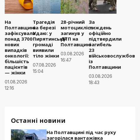
На
Трагедія
28-річний
За
Полтавщині
на березі
мотоцикліст
тиждень
зафіксували
Удаю: у
загинув у
офіційно
понад 3700
Пирятинській
ДТП на
підтвердили
нових
громаді
Полтавщині
загибель
випадків
виявили
23
03.08.2026
онкології:
тіло жінки
військовослужбовці
16:47
більшість
із
07.08.2026
пацієнтів
Полтавщини
15:04
— жінки
03.08.2026
01.08.2026
18:43
12:16
Останні новини
На Полтавщині під час руху
загорілася вантажівка