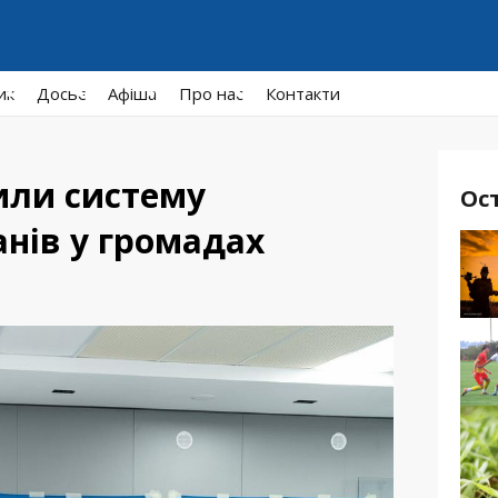
ик
Досьє
Афiша
Про нас
Контакти
или систему
Ос
анів у громадах