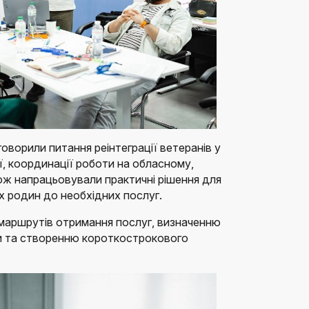
бговорили питання реінтеграції ветеранів у
ї, координації роботи на обласному,
кож напрацьовували практичні рішення для
х родин до необхідних послуг.
маршрутів отримання послуг, визначенню
ики та створенню короткострокового