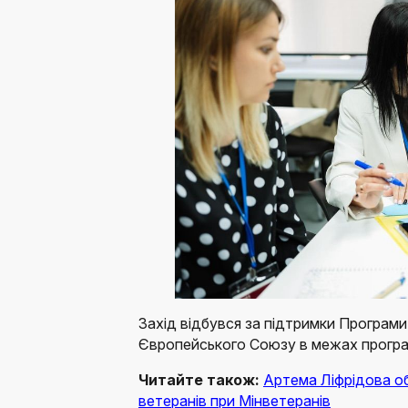
Захід відбувся за підтримки Програми
Європейського Союзу в межах прогр
Читайте також:
Артема Ліфрідова 
ветеранів при Мінветеранів