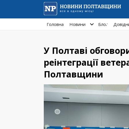
Головна
Новини
Блог
Довідн
У Полтаві обговор
реінтеграції ветер
Полтавщини