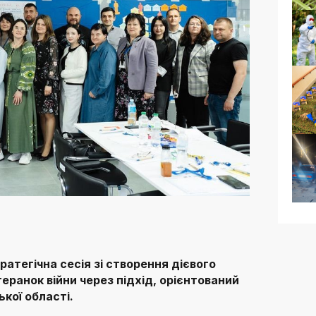
ратегічна сесія зі створення дієвого
теранок війни через підхід, орієнтований
кої області.