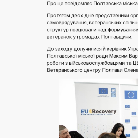
Про це повідомляє Полтавська міська
Протягом двох днів представники орг
самоврядування, ветеранських спільно
структур працювали над формуванням 
ветеранок у громадах Полтавщини.
До заходу долучилися й керівник Упра
Полтавської міської ради Максим Варе
роботи з військовослужбовцями та Ц
Ветеранського центру Полтави Олена