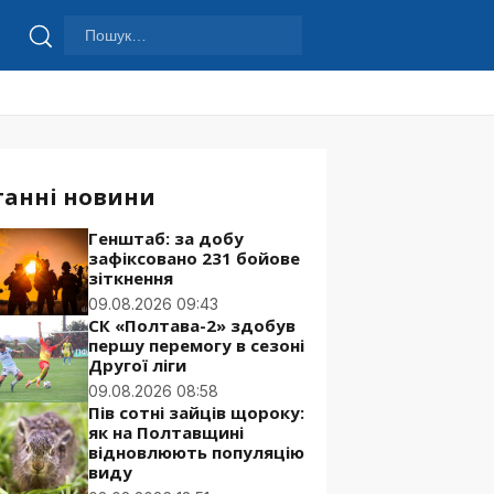
Пошук:
Шукати
танні новини
Генштаб: за добу
зафіксовано 231 бойове
зіткнення
09.08.2026 09:43
СК «Полтава-2» здобув
першу перемогу в сезоні
Другої ліги
09.08.2026 08:58
Пів сотні зайців щороку:
як на Полтавщині
відновлюють популяцію
виду