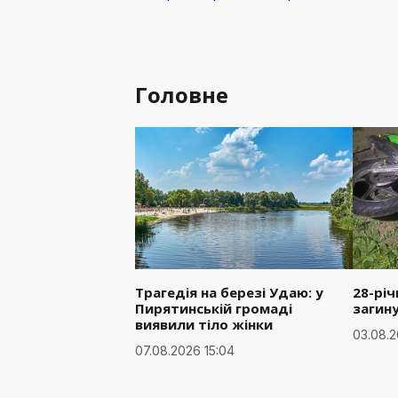
Головне
Трагедія на березі Удаю: у
28-рі
Пирятинській громаді
загин
виявили тіло жінки
03.08.2
07.08.2026 15:04