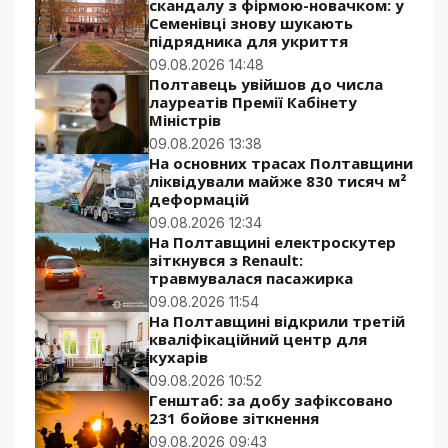
скандалу з фірмою-новачком: у
Семенівці знову шукають
підрядника для укриття
09.08.2026 14:48
Полтавець увійшов до числа
лауреатів Премії Кабінету
Міністрів
09.08.2026 13:38
На основних трасах Полтавщини
ліквідували майже 830 тисяч м²
деформацій
09.08.2026 12:34
На Полтавщині електроскутер
зіткнувся з Renault:
травмувалася пасажирка
09.08.2026 11:54
На Полтавщині відкрили третій
кваліфікаційний центр для
кухарів
09.08.2026 10:52
Генштаб: за добу зафіксовано
231 бойове зіткнення
09.08.2026 09:43