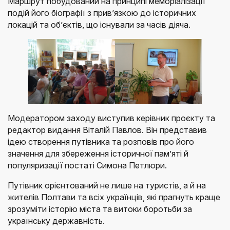
Маршрут побудований на принципі меморіалізації
подій його біографії з прив’язкою до історичних
локацій та об’єктів, що існували за часів діяча.
Модератором заходу виступив керівник проєкту та
редактор видання Віталій Павлов. Він представив
ідею створення путівника та розповів про його
значення для збереження історичної пам’яті й
популяризації постаті Симона Петлюри.
Путівник орієнтований не лише на туристів, а й на
жителів Полтави та всіх українців, які прагнуть краще
зрозуміти історію міста та витоки боротьби за
українську державність.