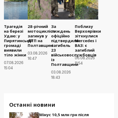
Трагедія
28-річний
За
Поблизу
на березі
мотоцикліст
тиждень
Верхоярівки
Удаю: у
загинув у
офіційно
зіткнулися
Пирятинській
ДТП на
підтвердили
Mercedes і
громаді
Полтавщині
загибель
ВАЗ: є
виявили
23
загиблий
03.08.2026
тіло жінки
військовослужбовців
06.08.2026
16:47
із
07.08.2026
11:54
Полтавщини
15:04
03.08.2026
18:43
Останні новини
Мінус 10,5 млн грн після