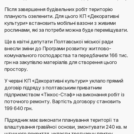
Після завершення будівельних робіт територію
планують озеленити. Для цього КП «Декоративні
культури» встановить мобільні вазони з живими
рослинами, які за потреби можна буде переміщувати.
Ще в квітні депутати Полтавської міської ради
внесли зміни до Програми розвитку житлово-
комунального господарства та передбачили 166 тис.
грн на закупівлю матеріалів для створення цього
простору.
У червні КП «Декоративні культури» уклало прямий
договір підряду з полтавським приватним
підприємством «Тіккос-Стаф» на виконання робіт із
поточного ремонту. Вартість договору становить
199 640 грн.
Підрядник має виконати планування території та
влаштування гравійної основи, змонтувати 240 кв. м
штучного покриття, укласти тротуарну плитку,