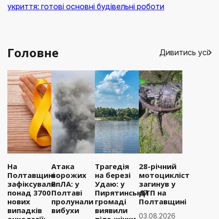
укриття: готові основні будівельні роботи
Головне
Дивитись усі
На
Атака
Трагедія
28-річний
Полтавщині
ворожих
на березі
мотоцикліст
зафіксували
БпЛА: у
Удаю: у
загинув у
понад 3700
Полтаві
Пирятинській
ДТП на
нових
пролунали
громаді
Полтавщині
випадків
вибухи
виявили
03.08.2026
онкології:
тіло жінки