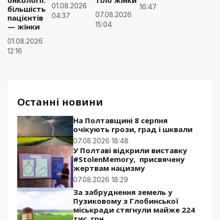
01.08.2026
16:47
більшість
07.08.2026
04:37
пацієнтів
15:04
— жінки
01.08.2026
12:16
Останні новини
На Полтавщині 8 серпня
очікують грози, град і шквали
07.08.2026 18:48
У Полтаві відкрили виставку
#StolenMemory, присвячену
жертвам нацизму
07.08.2026 18:29
За забруднення земель у
Пузиковому з Глобинської
міськради стягнули майже 224
тис. грн