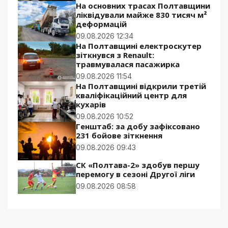
На основних трасах Полтавщини
ліквідували майже 830 тисяч м²
деформацій
09.08.2026 12:34
На Полтавщині електроскутер
зіткнувся з Renault:
травмувалася пасажирка
09.08.2026 11:54
На Полтавщині відкрили третій
кваліфікаційний центр для
кухарів
09.08.2026 10:52
Генштаб: за добу зафіксовано
231 бойове зіткнення
09.08.2026 09:43
СК «Полтава-2» здобув першу
перемогу в сезоні Другої ліги
09.08.2026 08:58