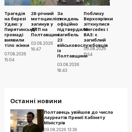
Трагедія
28-річний
За
Поблизу
на березі
мотоцикліст
тиждень
Верхоярівки
Удаю: у
загинув у
офіційно
зіткнулися
Пирятинській
ДТП на
підтвердили
Mercedes і
громаді
Полтавщині
загибель
ВАЗ: є
виявили
23
загиблий
03.08.2026
тіло жінки
військовослужбовців
06.08.2026
16:47
із
07.08.2026
11:54
Полтавщини
15:04
03.08.2026
18:43
Останні новини
Полтавець увійшов до числа
лауреатів Премії Кабінету
Міністрів
09.08.2026 13:38