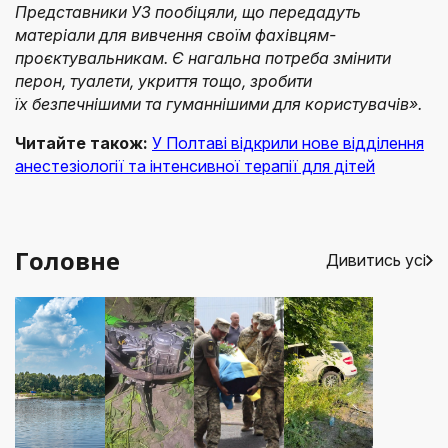
Представники УЗ пообіцяли, що передадуть
матеріали для вивчення своїм фахівцям-
проєктувальникам. Є нагальна потреба змінити
перон, туалети, укриття тощо, зробити
їх безпечнішими та гуманнішими для користувачів».
Читайте також:
У Полтаві відкрили нове відділення
анестезіології та інтенсивної терапії для дітей
Головне
Дивитись усі