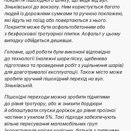
Зіньківської до вокзалу. Ним користується багато
людей із дорожніми сумками та ручною поклажею,
які йдуть на поїзд або повертаються з нього.
Покриття може бути асфальтобетонним або
з безфаскової тротуарної плитки. Асфальт у цьому
випадку обійдеться дешевше.
Головне, щоб роботи були виконані відповідно
до технології (належні шари піску, щебенева
підготовка та проведення робіт з ущільнення шарів)
для довготривалої експлуатації. Також місто може
зробити зручний пішохідний перехід на вул.
Зіньківській.
Пішохідні переходи можна зробити піднятими
до рівня тротуару, або ж знизити бордюри
й облаштувати спуски доріжок до рівня проїзної
частини з ухилом 5%. Такі підходи забезпечують
вільне пересування маломобільних груп
(користувачів крісел колісних, батьків з дитячими