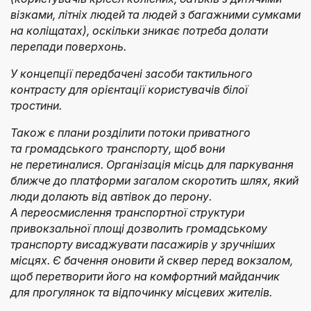
візками, літніх людей та людей з багажними сумками
на коліщатах), оскільки зникає потреба долати
перепади поверхонь.
У концепції передбачені засоби тактильного
контрасту для орієнтації користувачів білої
тростини.
Також є плани розділити потоки приватного
та громадського транспорту, щоб вони
не перетиналися. Організація місць для паркування
ближче до платформи загалом скоротить шлях, який
люди долають від автівок до перону.
А переосмислення транспортної структури
привокзальної площі дозволить громадському
транспорту висаджувати пасажирів у зручніших
місцях. Є бачення оновити й сквер перед вокзалом,
щоб перетворити його на комфортний майданчик
для прогулянок та відпочинку місцевих жителів.