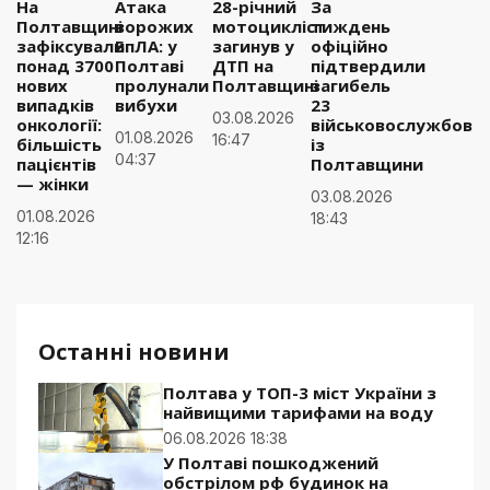
На
Атака
28-річний
За
Полтавщині
ворожих
мотоцикліст
тиждень
зафіксували
БпЛА: у
загинув у
офіційно
понад 3700
Полтаві
ДТП на
підтвердили
нових
пролунали
Полтавщині
загибель
випадків
вибухи
23
03.08.2026
онкології:
військовослужбовці
01.08.2026
16:47
більшість
із
04:37
пацієнтів
Полтавщини
— жінки
03.08.2026
01.08.2026
18:43
12:16
Останні новини
Полтава у ТОП-3 міст України з
найвищими тарифами на воду
06.08.2026 18:38
У Полтаві пошкоджений
обстрілом рф будинок на