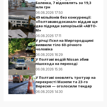
Баленка, 7 відновлять за 19,3
млн грн
06.08.2026 17:50
49 мільйонів без конкуренції:
«Полтававодоканал» віддав ще
два підряди запорізькій «АВТО-
М»
06.08.2026 17:11
У річці Псел на Миргородщині
виявили тіло 60-річного
чоловіка
06.08.2026 16:29
У Полтаві водій Nissan збив
пішохода на переході
06.08.2026 15:36
У Полтаві оновлять тротуар на
перехресті Мазепи та 23-го
Вересня — оголосили тендер
06.08.2026 14:30