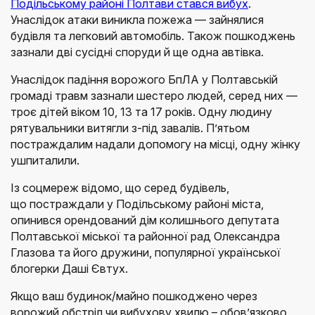
Подільському районі Полтави стався вибух
.
Унаслідок атаки виникла пожежа — зайнялися
будівля та легковий автомобіль. Також пошкоджень
зазнали дві сусідні споруди й ще одна автівка.
Унаслідок падіння ворожого БпЛА у Полтавській
громаді травм зазнали шестеро людей, серед них —
троє дітей віком 10, 13 та 17 років. Одну людину
рятувальники витягли з-під завалів. П’ятьом
постраждалим надали допомогу на місці, одну жінку
ушпиталили.
Із соцмереж відомо, що серед будівель,
що постраждали у Подільському районі міста,
опинився орендований дім колишнього депутата
Полтавської міської та районної рад Олександра
Глазова та його дружини, популярної української
блогерки Даші Євтух.
Якщо ваш будинок/майно пошкоджено через
ворожий обстріл чи вибухову хвилю – обов’язково