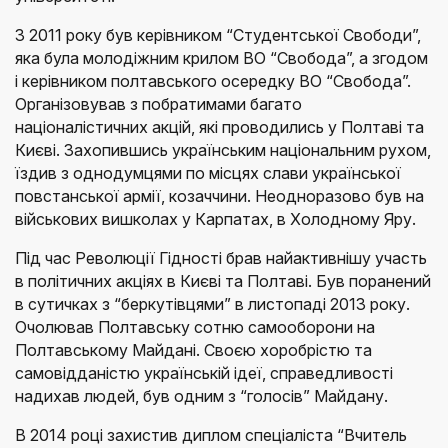
З 2011 року був керівником “Студентської Свободи”,
яка була молодіжним крилом ВО “Свобода”, а згодом
і керівником полтавського осередку ВО “Свобода”.
Організовував з побратимами багато
націоналістичних акцій, які проводились у Полтаві та
Києві. Захопившись українським національним рухом,
їздив з однодумцями по місцях слави української
повстанської армії, козаччини. Неодноразово був на
військових вишколах у Карпатах, в Холодному Яру.
Під час Революції Гідності брав найактивнішу участь
в політичних акціях в Києві та Полтаві. Був поранений
в сутичках з “беркутівцями” в листопаді 2013 року.
Очолював Полтавську сотню самооборони на
Полтавському Майдані. Своєю хоробрістю та
самовідданістю українській ідеї, справедливості
надихав людей, був одним з “голосів” Майдану.
В 2014 році захистив диплом спеціаліста “Вчитель