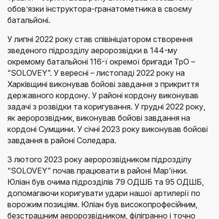
обов’язки інструктора-гранатометника в своєму
батальйоні.
У липні 2022 року став співініціатором створення
зведеного підрозділу аеророзвідки в 144-му
окремому батальйоні 116-ї окремої бригади ТрО –
“SOLOVEY”. У вересні – листопаді 2022 року на
Харківщині виконував бойові завдання з прикриття
державного кордону. У районі кордону виконував
задачі з розвідки та коригування. У грудні 2022 року,
як аеророзвідник, виконував бойові завдання на
кордоні Сумщини. У січні 2023 року виконував бойові
завдання в районі Соледара.
З лютого 2023 року аеророзвідником підрозділу
“SOLOVEY” почав працювати в районі Мар’їнки.
Юліан був очима підрозділів 79 ОДШБ та 95 ОДШБ,
допомагаючи коригувати удари нашої артилерії по
ворожим позиціям. Юліан був високопрофесійним,
безстрашним аеророзвідником, філігранно і точно