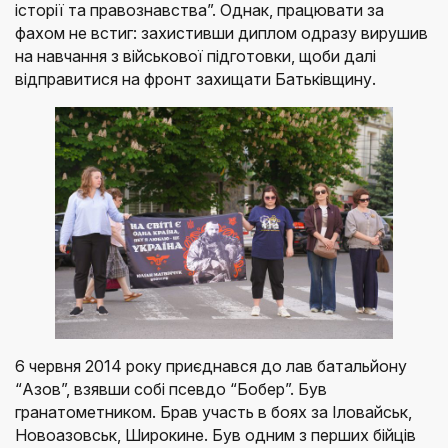
історії та правознавства”. Однак, працювати за
фахом не встиг: захистивши диплом одразу вирушив
на навчання з військової підготовки, щоби далі
відправитися на фронт захищати Батьківщину.
6 червня 2014 року приєднався до лав батальйону
“Азов”, взявши собі псевдо “Бобер”. Був
гранатометником. Брав участь в боях за Іловайськ,
Новоазовськ, Широкине. Був одним з перших бійців