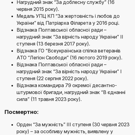
Нагрудний знак “За доблесну службу” (16
червня 2015 року).
Медаль УПЦ КП “За жертовність і любов до
України” від Патріарха Філарета у 2016 році.
Відзнака Полтавської обласної ради –
нагрудний знак “За вірність народу України” ІІ
ступеня (13 березня 2017 року).
Відзнака ГО “Всеукраїнська спілка ветеранів
АТО “Легіон Свободи” (16 лютого 2019 року).
Відзнака Полтавської обласної ради –
нагрудний знак “За вірність народу України” І
ступеня (22 серпня 2022 року).
Відзнака командира 79 окремої десантно-
штурмової бригади, нагрудний знак “В єднанні
сила” (11 травня 2023 року).
Посмертно:
Орден “За мужність” ІІІ ступеня (30 червня 2023
року) – за особливу мужність, виявлену у