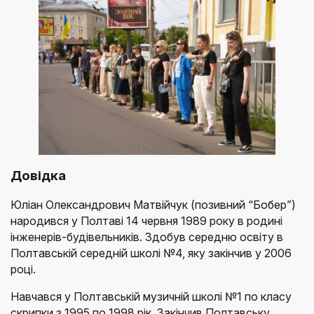
Довідка
Юліан Олександрович Матвійчук (позивний “Бобер”)
народився у Полтаві 14 червня 1989 року в родині
інженерів-будівельників. Здобув середню освіту в
Полтавській середній школі №4, яку закінчив у 2006
році.
Навчався у Полтавській музичній школі №1 по класу
скрипки з 1995 по 1998 рік. Закінчив Полтавську