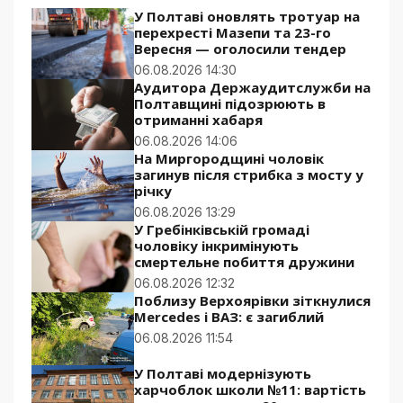
У Полтаві оновлять тротуар на
перехресті Мазепи та 23-го
Вересня — оголосили тендер
06.08.2026 14:30
Аудитора Держаудитслужби на
Полтавщині підозрюють в
отриманні хабаря
06.08.2026 14:06
На Миргородщині чоловік
загинув після стрибка з мосту у
річку
06.08.2026 13:29
У Гребінківській громаді
чоловіку інкримінують
смертельне побиття дружини
06.08.2026 12:32
Поблизу Верхоярівки зіткнулися
Mercedes і ВАЗ: є загиблий
06.08.2026 11:54
У Полтаві модернізують
харчоблок школи №11: вартість