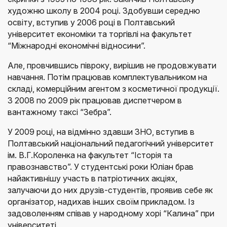
художню школу в 2004 році. Здобувши середню
освіту, вступив у 2006 році в Полтавський
університет економіки та торгівлі на факультет
“Міжнародні економічні відносини”.
Але, провчившись півроку, вирішив не продовжувати
навчання. Потім працював комплектувальником на
складі, комерційним агентом з косметичної продукції.
З 2008 по 2009 рік працював диспетчером в
вантажному таксі “Зебра”.
У 2009 році, на відмінно здавши ЗНО, вступив в
Полтавський національний педагогічний університет
ім. В.Г.Короленка на факультет “Історія та
правознавство”. У студентські роки Юліан брав
найактивнішу участь в патріотичних акціях,
залучаючи до них друзів-студентів, проявив себе як
організатор, надихав інших своїм прикладом. Із
задоволенням співав у народному хорі “Калина” при
університеті.