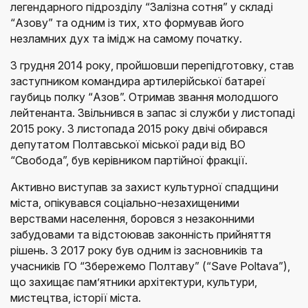
легендарного підрозділу “Залізна сотня” у складі
“Азову” та одним із тих, хто формував його
незламних дух та імідж на самому початку.
З грудня 2014 року, пройшовши перепідготовку, став
заступником командира артилерійської батареї
гаубиць полку “Азов”. Отримав звання молодшого
лейтенанта. Звільнився в запас зі служби у листопаді
2015 року. З листопада 2015 року двічі обирався
депутатом Полтавської міської ради від ВО
“Свобода”, був керівником партійної фракції.
Активно виступав за захист культурної спадщини
міста, опікувався соціально-незахищеними
верствами населення, боровся з незаконними
забудовами та відстоював законність прийняття
рішень. З 2017 року був одним із засновників та
учасників ГО “Збережемо Полтаву” (“Save Poltava”),
що захищає пам’ятники архітектури, культури,
мистецтва, історії міста.