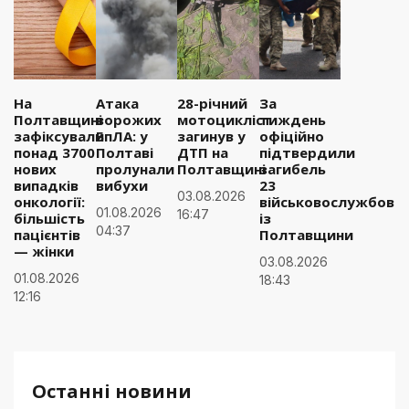
На
Атака
28-річний
За
Полтавщині
ворожих
мотоцикліст
тиждень
зафіксували
БпЛА: у
загинув у
офіційно
понад 3700
Полтаві
ДТП на
підтвердили
нових
пролунали
Полтавщині
загибель
випадків
вибухи
23
03.08.2026
онкології:
військовослужбовці
01.08.2026
16:47
більшість
із
04:37
пацієнтів
Полтавщини
— жінки
03.08.2026
01.08.2026
18:43
12:16
Останні новини