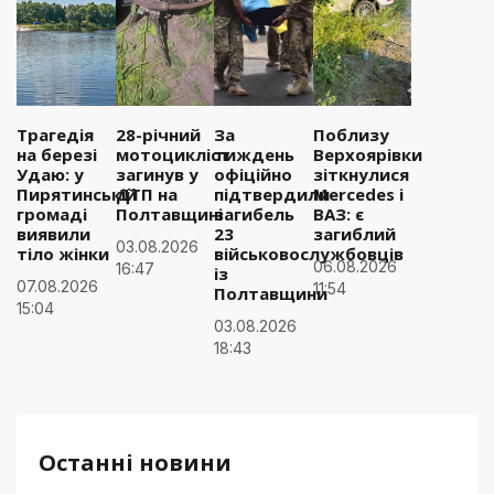
Трагедія
28-річний
За
Поблизу
на березі
мотоцикліст
тиждень
Верхоярівки
Удаю: у
загинув у
офіційно
зіткнулися
Пирятинській
ДТП на
підтвердили
Mercedes і
громаді
Полтавщині
загибель
ВАЗ: є
виявили
23
загиблий
03.08.2026
тіло жінки
військовослужбовців
06.08.2026
16:47
із
07.08.2026
11:54
Полтавщини
15:04
03.08.2026
18:43
Останні новини