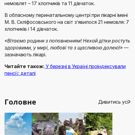
немовлят – 17 хлопчиків та 11 дівчаток.
В обласному перинатальному центрі при лікарні імені
М. В. Скліфосовського на світ з’явилося 21 немовля: 7
хлопчиків і 14 дівчаток.
«Вітаємо родини з поповненням! Нехай дітки ростуть
здоровими, у мирі, любові та з щасливою долею!»
—
зазначають лікарі.
Читайте також:
У березні в Україні проіндексували
пенсії: деталі
Головне
Дивитись усі