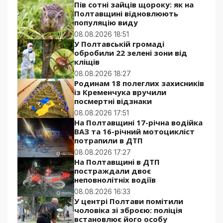
Пів сотні зайців щороку: як на
Полтавщині відновлюють
популяцію виду
08.08.2026 18:51
У Полтавській громаді
обробили 22 зелені зони від
кліщів
08.08.2026 18:27
Родинам 18 полеглих захисників
із Кременчука вручили
посмертні відзнаки
08.08.2026 17:51
На Полтавщині 17-річна водійка
ВАЗ та 16-річний мотоцикліст
потрапили в ДТП
08.08.2026 17:27
На Полтавщині в ДТП
постраждали двоє
неповнолітніх водіїв
08.08.2026 16:33
У центрі Полтави помітили
чоловіка зі зброєю: поліція
встановлює його особу