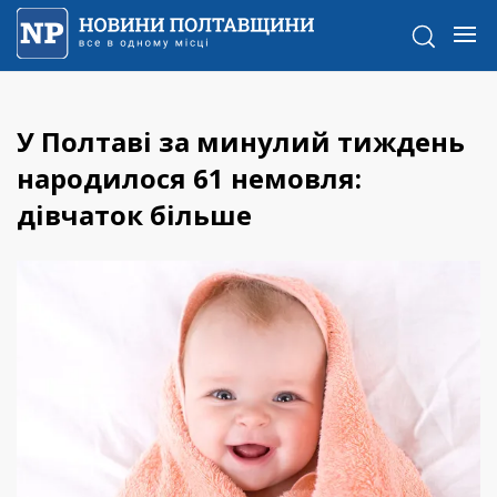
У Полтаві за минулий тиждень
народилося 61 немовля:
дівчаток більше