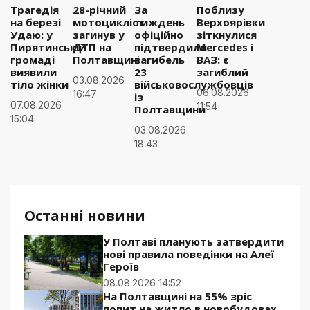
Трагедія
28-річний
За
Поблизу
на березі
мотоцикліст
тиждень
Верхоярівки
Удаю: у
загинув у
офіційно
зіткнулися
Пирятинській
ДТП на
підтвердили
Mercedes і
громаді
Полтавщині
загибель
ВАЗ: є
виявили
23
загиблий
03.08.2026
тіло жінки
військовослужбовців
06.08.2026
16:47
із
07.08.2026
11:54
Полтавщини
15:04
03.08.2026
18:43
Останні новини
У Полтаві планують затвердити
нові правила поведінки на Алеї
Героїв
08.08.2026 14:52
На Полтавщині на 55% зріс
попит на житло в новобудовах