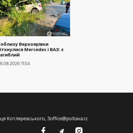
Поблизу Верхоярівки
іткнулися Mercedes і ВАЗ: є
загиблий
6.08.2026 11:54
ця Котляревського, 3
office@poltava.cc