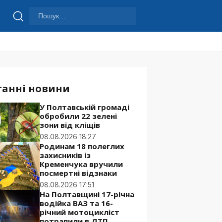
Пошук:
Шукати
танні новини
У Полтавській громаді
обробили 22 зелені
зони від кліщів
08.08.2026 18:27
Родинам 18 полеглих
захисників із
Кременчука вручили
посмертні відзнаки
08.08.2026 17:51
На Полтавщині 17-річна
водійка ВАЗ та 16-
річний мотоцикліст
потрапили в ДТП