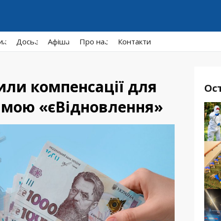
ик
Досьє
Афiша
Про нас
Контакти
или компенсації для
Ос
рамою «єВідновлення»