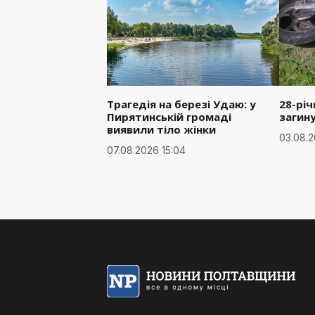
Трагедія на березі Удаю: у
28-рі
Пирятинській громаді
загин
виявили тіло жінки
03.08.2
07.08.2026 15:04