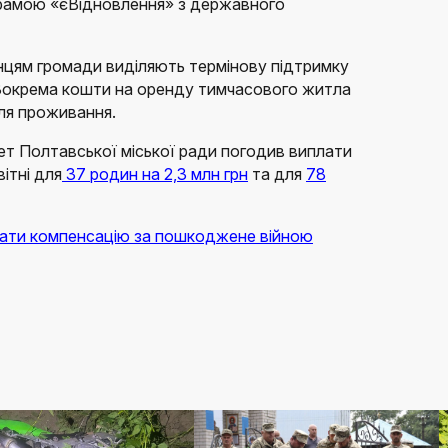
рамою «єВідновлення» з державного
цям громади виділяють термінову підтримку
 Зокрема кошти на оренду тимчасового житла
для проживання.
ет Полтавської міської ради погодив виплати
квітні для
37 родин на 2,3 млн грн
та для
78
ати компенсацію за пошкоджене війною