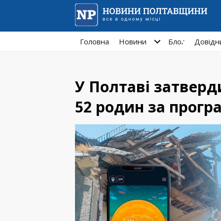
Головна
Новини
Блог
Довідн
У Полтаві затверд
52 родин за прог