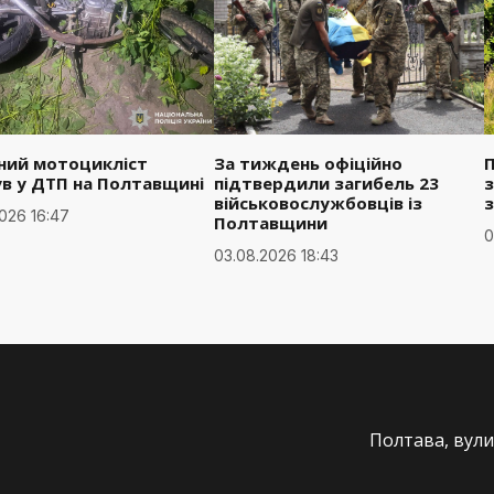
чний мотоцикліст
За тиждень офіційно
ув у ДТП на Полтавщині
підтвердили загибель 23
з
військовослужбовців із
026 16:47
Полтавщини
0
03.08.2026 18:43
Полтава, вули