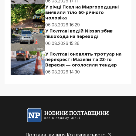
06.08.2026 17:11
У річці Псел на Миргородщині
виявили тіло 60-річного
чоловіка
06.08.2026 16:29
У Полтаві водій Nissan збив
пішохода на переході
06.08.2026 15:36
У Полтаві оновлять тротуар на
перехресті Мазепи та 23-го
Вересня — оголосили тендер
06.08.2026 14:30
Полтава, вулиця Котляревського, 3