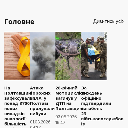
Головне
Дивитись усі
На
Атака
28-річний
За
Полтавщині
ворожих
мотоцикліст
тиждень
зафіксували
БпЛА: у
загинув у
офіційно
понад 3700
Полтаві
ДТП на
підтвердили
нових
пролунали
Полтавщині
загибель
випадків
вибухи
23
03.08.2026
онкології:
військовослужбовці
01.08.2026
16:47
більшість
із
04:37