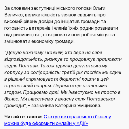
За словами заступниці міського голови Ольги
Величко, велика кількість заявок свідчить про
високий рівень довіри до ініціатив громади та
готовність ветеранів і членів їхніх родин розвивати
підприємництво, створювати нові робочі місця та
зміцнювати економіку громади.
“Дякую кожному і кожній, хто бере на себе
відповідальність, ризикує та продовжує працювати
задля Полтави. Також вдячна депутатському
корпусу за солідарність: третій рік поспіль ми єдині
в рішенні спрямовувати бюджетні кошти в цей
стратегічний напрям. Переможців оголосимо
згодом. Працюємо далі. Ми інвестуємо не просто в
бізнес. Ми інвестуємо у власну силу Полтавської
громади
“, – зазначила Катерина Ямщикова.
Читайте також:
Статус ветеранського бізнесу
можна буде оформити онлайн у «Дії»